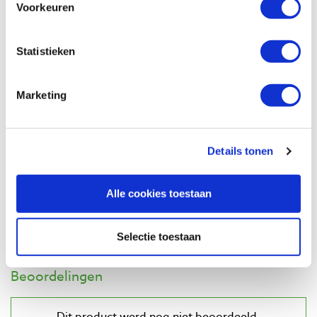
€ 6,10 incl. btw
Voorkeuren
€ 5,04 excl. btw
Op voorraad
Statistieken
Vergelijken
Marketing
Kabelbundelband (tiewrap) 7,6 x 370
mm naturel
Artikelnummer: 401064
Details tonen
€ 12,00 incl. btw
€ 9,92 excl. btw
Alle cookies toestaan
Op voorraad
Vergelijken
Selectie toestaan
Beoordelingen