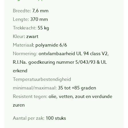
Breedte:
7,6 mm
Lengte:
370 mm
Trekkracht:
55 kg
Kleur
: zwart
Materiaa
l: polyamide 6/6
Normering:
ontvlambaarheid UL 94 class V2,
R.I.Na. goedkeuring nummer 5/043/93 & UL
erkend
Temperatuurbestendigheid
minimaal/maximaal:
­35 tot +85 graden
Resistent tegen:
olie, vetten, zout en verdunde
zuren
Aantal per zak:
100 stuks