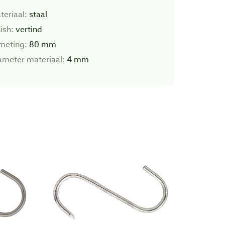
teriaal:
staal
ish:
vertind
meting:
80 mm
ameter materiaal:
4 mm