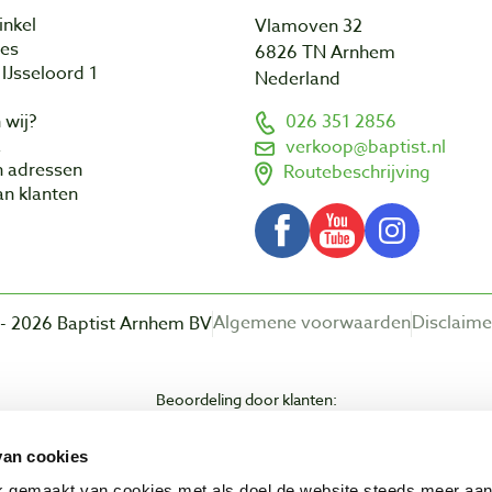
inkel
Vlamoven 32
res
6826 TN Arnhem
IJsseloord 1
Nederland
 wij?
026 351 2856
a
verkoop@baptist.nl
n adressen
Routebeschrijving
n klanten
Algemene voorwaarden
Disclaime
- 2026 Baptist Arnhem BV
Beoordeling door klanten:
van cookies
ik gemaakt van cookies met als doel de website steeds meer aa