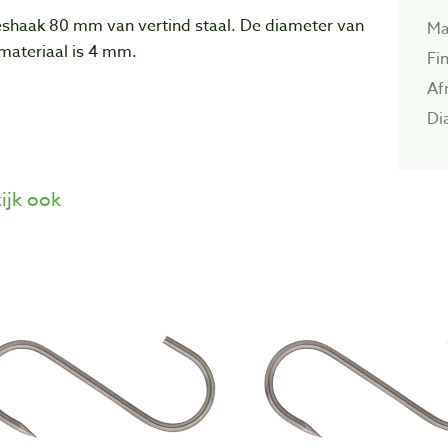
eshaak 80 mm van vertind staal. De diameter van
Ma
materiaal is 4 mm.
Fin
Af
Di
ijk ook