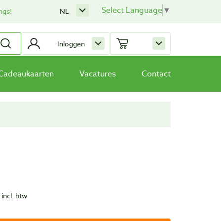
Select Language
▼
ngs!
NL
Inloggen
Cadeaukaarten
Vacatures
Contact
)
incl. btw