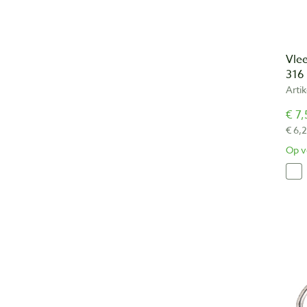
Vle
316
Arti
€ 7,
€ 6,
Op v