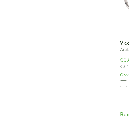
Vle
Arti
€ 3,
€ 3,1
Op v
Beo