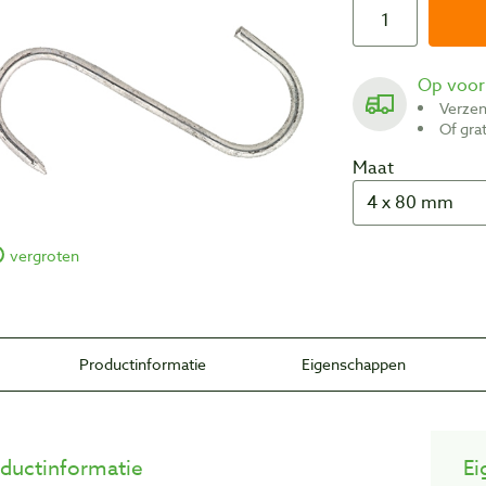
Op voo
Verze
Of gr
Maat
vergroten
Productinformatie
Eigenschappen
ductinformatie
Ei