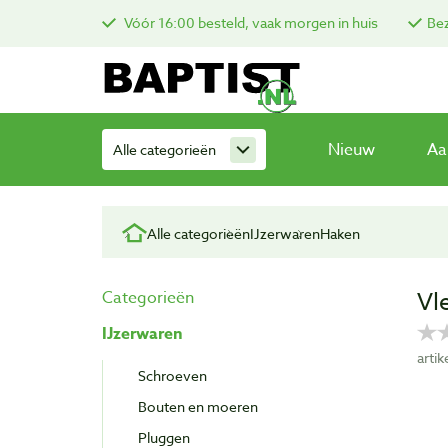
Vóór 16:00 besteld, vaak morgen in huis
Bez
Nieuw
Aa
Alle categorieën
Alle categorieën
IJzerwaren
Haken
Vl
Categorieën
IJzerwaren
arti
Schroeven
Bouten en moeren
Pluggen