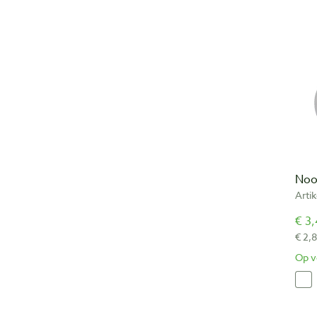
Noo
Arti
€ 3,
€ 2,8
Op v