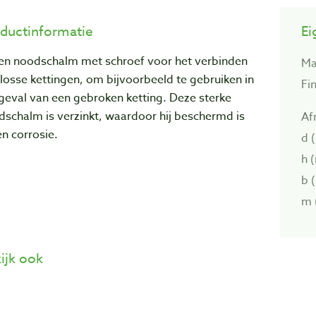
ductinformatie
Ei
len noodschalm met schroef voor het verbinden
Ma
losse kettingen, om bijvoorbeeld te gebruiken in
Fin
geval van een gebroken ketting. Deze sterke
schalm is verzinkt, waardoor hij beschermd is
Af
n corrosie.
d 
h 
b 
m 
ijk ook