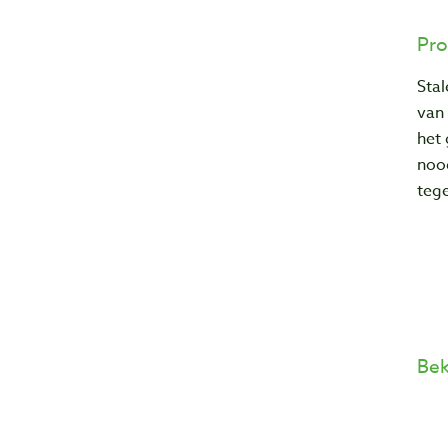
Pro
Sta
van 
het 
nood
tege
Bek