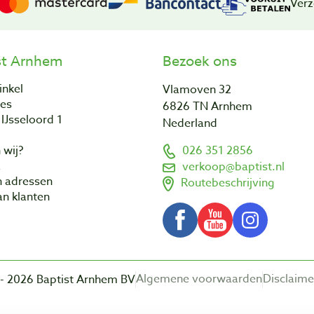
Verz
st Arnhem
Bezoek ons
inkel
Vlamoven 32
res
6826 TN Arnhem
IJsseloord 1
Nederland
 wij?
026 351 2856
a
verkoop@baptist.nl
n adressen
Routebeschrijving
n klanten
Algemene voorwaarden
Disclaime
- 2026 Baptist Arnhem BV