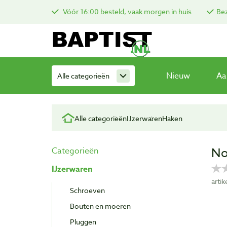
Vóór 16:00 besteld, vaak morgen in huis
Bez
Nieuw
Aa
Alle categorieën
Alle categorieën
IJzerwaren
Haken
No
Categorieën
IJzerwaren
arti
Schroeven
Bouten en moeren
Pluggen