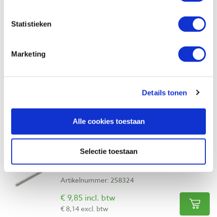
Op voorraad
Vergelijken
Statistieken
Draadeind 4,8 verzinkt staal M12 x 1
Marketing
meter
Artikelnummer: 258323
€ 5,40 incl. btw
Details tonen
€ 4,46 excl. btw
Op voorraad
Alle cookies toestaan
Vergelijken
Selectie toestaan
Draadeind 4,8 verzinkt staal M16 x 1
meter
Artikelnummer: 258324
€ 9,85 incl. btw
€ 8,14 excl. btw