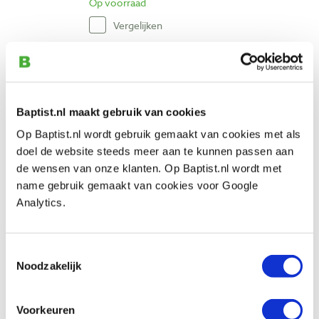
Op voorraad
Vergelijken
Draadeind 4,8 verzinkt staal M8 x 1
meter
Artikelnummer: 258321
Baptist.nl maakt gebruik van cookies
€ 3,15 incl. btw
Op Baptist.nl wordt gebruik gemaakt van cookies met als
€ 2,60 excl. btw
doel de website steeds meer aan te kunnen passen aan
Op voorraad
de wensen van onze klanten. Op Baptist.nl wordt met
Vergelijken
name gebruik gemaakt van cookies voor Google
Analytics.
Draadeind 4,8 verzinkt staal M10 x 1
meter
Toestemmingsselectie
Artikelnummer: 258322
Noodzakelijk
€ 3,70 incl. btw
€ 3,06 excl. btw
Voorkeuren