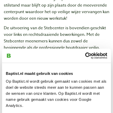
stilstand maar blijft op zijn plaats door de meeverende
centerpunt waardoor het op veilige wijze vervangen kan
worden door een nieuw werkstuk!
De uitvoering van de Stebcenter is bovendien geschikt
voor links en rechtsdraaiende bewerkingen. Met de
Stebcenter meenemers kunnen dus zowel de
beginnende als de professionele houtdraaier veilig,
nauwkeurig en snel werken, met een variabele grip op
het werkstuk, van licht tot zeer krachtig!
Baptist.nl maakt gebruik van cookies
Eigenschappen
Op Baptist.nl wordt gebruik gemaakt van cookies met als
doel de website steeds meer aan te kunnen passen aan
Diameter kop
: Ø 1/2" (ca. 13 mm)
de wensen van onze klanten. Op Baptist.nl wordt met
Morse conus
: 2
name gebruik gemaakt van cookies voor Google
Analytics.