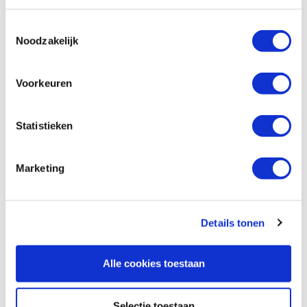
Extra informatie
Toestemmingsselectie
Noodzakelijk
Bekijk de demonstratie film:
Voorkeuren
Statistieken
Marketing
Details tonen
Alle cookies toestaan
Selectie toestaan