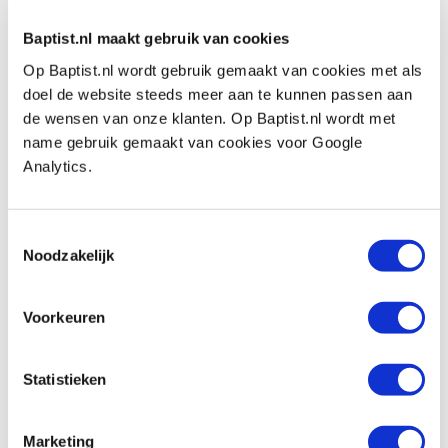
€ 161,16 excl. btw
Op voorraad
Baptist.nl maakt gebruik van cookies
Vergelijken
Op Baptist.nl wordt gebruik gemaakt van cookies met als
doel de website steeds meer aan te kunnen passen aan
de wensen van onze klanten. Op Baptist.nl wordt met
Oneway chuck 'Talon' zonder adapter
name gebruik gemaakt van cookies voor Google
Artikelnummer: 23984
Analytics.
€ 224,00 incl. btw
€ 185,12 excl. btw
Toestemmingsselectie
Op voorraad
Noodzakelijk
Vergelijken
Voorkeuren
Oneway adapter m33x3,5 voor 'Oneway'
& 'Talon'
Artikelnummer: 23799
Statistieken
€ 25,55 incl. btw
€ 21,12 excl. btw
Marketing