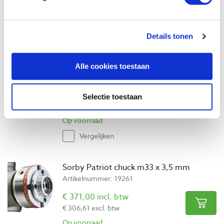
Op voorraad
Vergelijken
Details tonen
Oneway chuck 'Stronghold' zonder
adapter
Alle cookies toestaan
Artikelnummer: 23834
€ 294,00 incl. btw
Selectie toestaan
€ 242,98 excl. btw
Op voorraad
Vergelijken
Sorby Patriot chuck m33 x 3,5 mm
Artikelnummer: 19261
€ 371,00 incl. btw
€ 306,61 excl. btw
Op voorraad