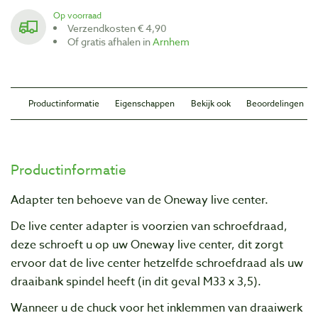
Op voorraad
Verzendkosten € 4,90
Of gratis afhalen in
Arnhem
Productinformatie
Eigenschappen
Bekijk ook
Beoordelingen
Productinformatie
Adapter ten behoeve van de Oneway live center.
De live
center
adapter
is voorzien van schroefdraad
,
deze schroeft
u op uw
Oneway
live c
enter
,
dit zorgt
ervoor dat
de
live center hetz
elfde schroefdraad
als uw
draaibank
spindel
heeft (in dit geval M33 x 3,5)
.
Wanneer u de chuck voor het inklemmen van draaiwerk