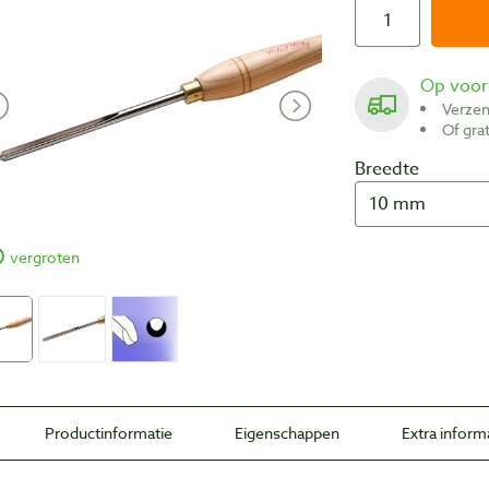
Op voo
Verze
Of gr
Breedte
vergroten
Productinformatie
Eigenschappen
Extra inform