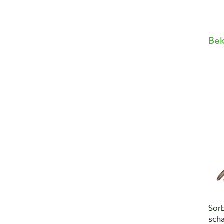
Bek
Sorb
sch