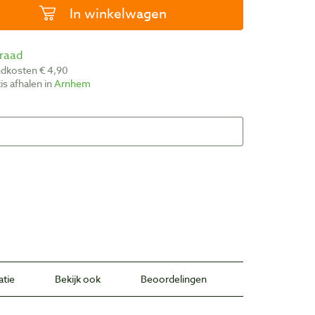
In winkelwagen
rraad
ndkosten € 4,90
atis afhalen in
Arnhem
atie
Bekijk ook
Beoordelingen