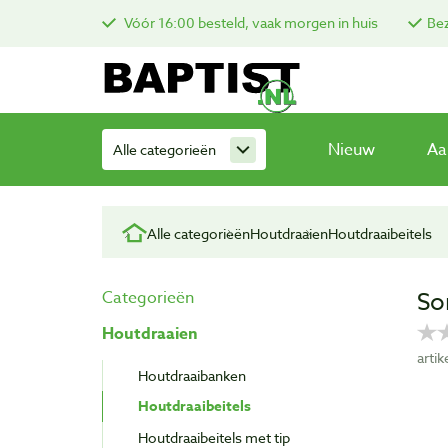
Vóór 16:00 besteld, vaak morgen in huis
Bez
Nieuw
Aa
Alle categorieën
Alle categorieën
Houtdraaien
Houtdraaibeitels
So
Categorieën
Houtdraaien
arti
Houtdraaibanken
Houtdraaibeitels
Houtdraaibeitels met tip