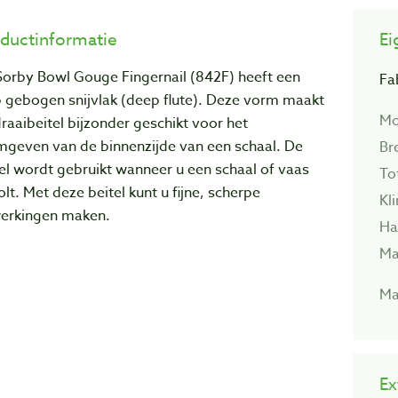
ductinformatie
Ei
Sorby Bowl Gouge Fingernail (842F) heeft een
Fa
p gebogen snijvlak (deep flute). Deze vorm maakt
Mo
raaibeitel bijzonder geschikt voor het
mgeven van de binnenzijde van een schaal. De
Br
el wordt gebruikt wanneer u een schaal of vaas
To
olt. Met deze beitel kunt u fijne, scherpe
Kl
erkingen maken.
Ha
Mat
Ma
Ex