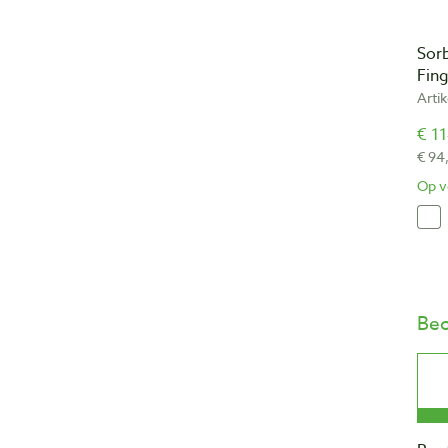
Sor
Fin
Arti
€ 11
€ 94
Op v
Beo