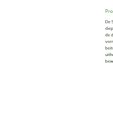
Pro
De 
die
de d
vor
beit
uith
bew