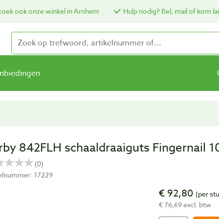
oek ook onze winkel in Arnhem
Hulp nodig? Bel, mail of kom la
nbiedingen
rby 842FLH schaaldraaiguts Fingernail 
kelnummer: 17229
€ 92,80
(per st
€ 76,69 excl. btw