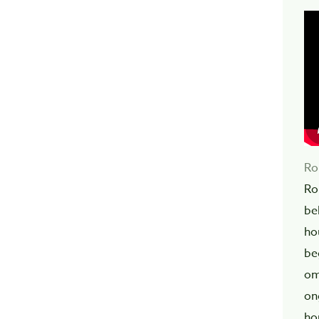
Ro
Ro
be
ho
be
om
on
ho