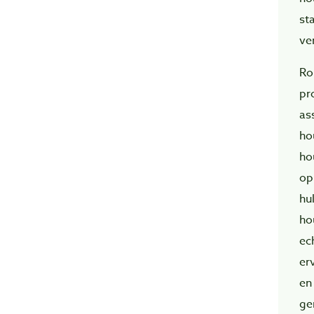
st
ve
Ro
pr
as
ho
ho
op
hu
ho
ec
er
en
ge