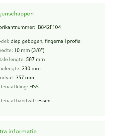
genschappen
brikantnummer: B842F104
del:
diep gebogen, fingernail profiel
eedte:
10 mm (3/8")
tale lengte:
587 mm
inglengte:
230 mm
ndvat:
357 mm
eriaal kling:
HSS
teriaal handvat:
essen
tra informatie