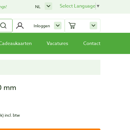
Select Language
▼
ngs!
NL
Inloggen
Cadeaukaarten
Vacatures
Contact
10 mm
uk)
incl. btw