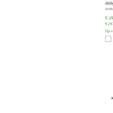
deli
Arti
€ 29
€ 24
Op v