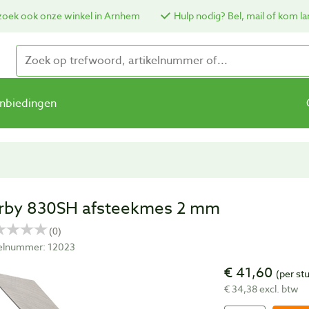
oek ook onze winkel in Arnhem
Hulp nodig? Bel, mail of kom la
nbiedingen
rby 830SH afsteekmes 2 mm
kelnummer: 12023
€ 41,60
(per st
€ 34,38 excl. btw