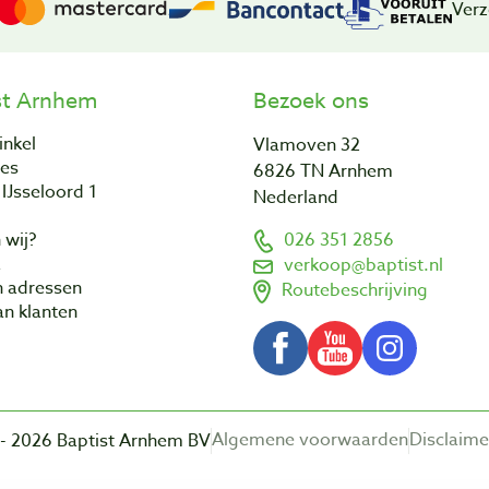
Verz
st Arnhem
Bezoek ons
inkel
Vlamoven 32
res
6826 TN Arnhem
IJsseloord 1
Nederland
 wij?
026 351 2856
a
verkoop@baptist.nl
n adressen
Routebeschrijving
n klanten
Algemene voorwaarden
Disclaime
- 2026 Baptist Arnhem BV