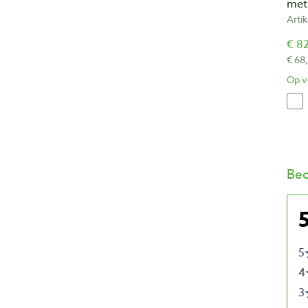
met
Arti
€ 82
€ 68
Op v
Beo