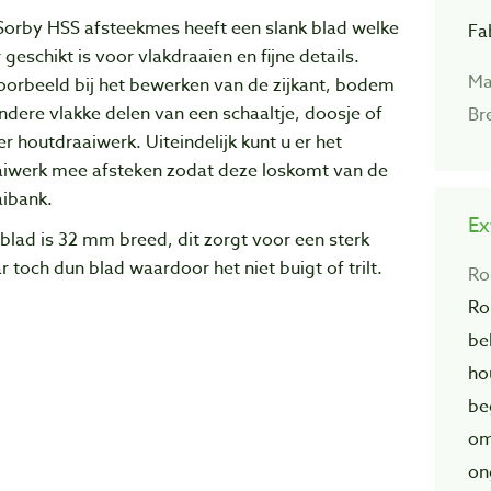
Sorby HSS afsteekmes heeft een slank blad welke
Fa
 geschikt is voor vlakdraaien en fijne details.
Ma
oorbeeld bij het bewerken van de zijkant, bodem
ndere vlakke delen van een schaaltje, doosje of
Br
r houtdraaiwerk. Uiteindelijk kunt u er het
aiwerk mee afsteken zodat deze loskomt van de
aibank.
Ex
blad is 32 mm breed, dit zorgt voor een sterk
 toch dun blad waardoor het niet buigt of trilt.
Ro
Ro
be
ho
be
om
on