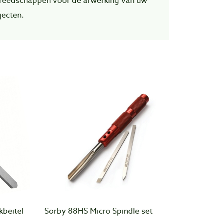
reedschappen voor de afwerking van uw
jecten.
kbeitel
Sorby 88HS Micro Spindle set