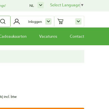
Select Language
▼
ngs!
NL
Inloggen
Cadeaukaarten
Vacatures
Contact
uk)
incl. btw