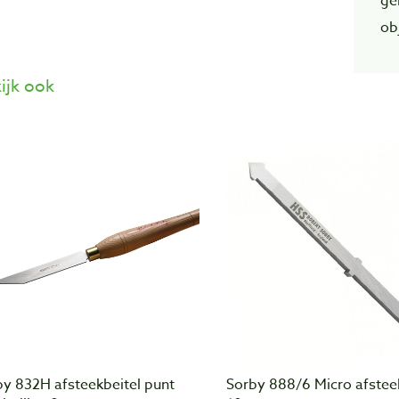
ge
ob
ijk ook
by 832H afsteekbeitel punt
Sorby 888/6 Micro afstee