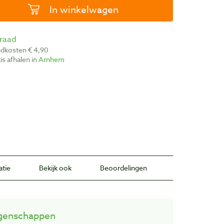
In winkelwagen
rraad
ndkosten € 4,90
atis afhalen in
Arnhem
atie
Bekijk ook
Beoordelingen
genschappen