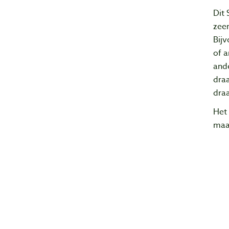
Dit 
zeer
Bijv
of a
ande
dra
dra
Het 
maar