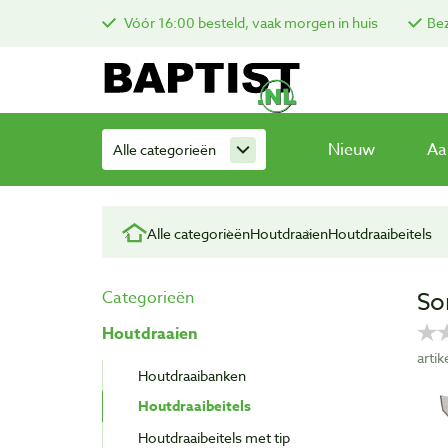
Vóór 16:00 besteld, vaak morgen in huis
Bez
Nieuw
Aa
Alle categorieën
Alle categorieën
Houtdraaien
Houtdraaibeitels
So
Categorieën
Houtdraaien
arti
Houtdraaibanken
Houtdraaibeitels
Houtdraaibeitels met tip