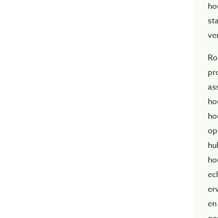
ho
st
ve
Ro
pr
as
ho
ho
op
hu
ho
ec
er
en