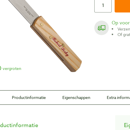
Op voo
Verze
Of gr
vergroten
Productinformatie
Eigenschappen
Extra inform
ductinformatie
Ei