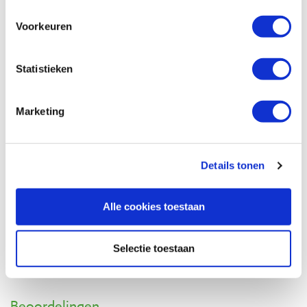
DMT diamantvijlen verkropt met handvat
extra fijn, fijn en grof
Voorkeuren
Artikelnummer: 29150
€ 35,90 incl. btw
Statistieken
€ 29,67 excl. btw
Op voorraad
Marketing
Vergelijken
Hamlet detailguts fingernail 13 mm
Details tonen
Artikelnummer: 18470
€ 63,10 incl. btw
Alle cookies toestaan
€ 52,15 excl. btw
Op voorraad
Selectie toestaan
Vergelijken
Beoordelingen