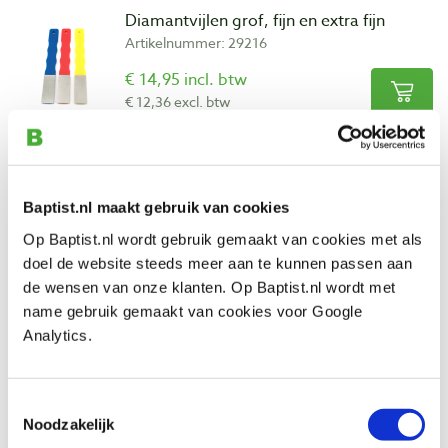
Diamantvijlen grof, fijn en extra fijn
Artikelnummer: 29216
€ 14,95 incl. btw
€ 12,36 excl. btw
Op voorraad
Vergelijken
Baptist.nl maakt gebruik van cookies
DMT diamantvijlen met handvat extra
Op Baptist.nl wordt gebruik gemaakt van cookies met als
fijn, fijn en grof
doel de website steeds meer aan te kunnen passen aan
Artikelnummer: 29065
de wensen van onze klanten. Op Baptist.nl wordt met
€ 35,90 incl. btw
name gebruik gemaakt van cookies voor Google
€ 29,67 excl. btw
Analytics.
Op voorraad
Vergelijken
Toestemmingsselectie
Noodzakelijk