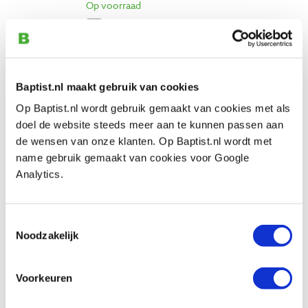
Op voorraad
Vergelijken
Record Power SC3 chuck M33 X 3,5
Artikelnummer: 30976
Baptist.nl maakt gebruik van cookies
Op Baptist.nl wordt gebruik gemaakt van cookies met als
€ 149,00 incl. btw
doel de website steeds meer aan te kunnen passen aan
€ 123,14 excl. btw
de wensen van onze klanten. Op Baptist.nl wordt met
Op voorraad
name gebruik gemaakt van cookies voor Google
Vergelijken
Analytics.
Record Power SC4 chuck M33 X 3,5
Toestemmingsselectie
Artikelnummer: 30979
Noodzakelijk
€ 189,00 incl. btw
€ 156,20 excl. btw
Voorkeuren
Op voorraad
Vergelijken