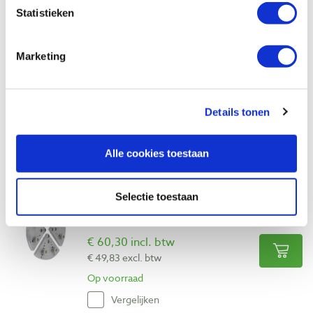
Statistieken
Record Power SC4 chuck met
Marketing
adapteraansluiting
Artikelnummer: 30978
€ 179,00 incl. btw
Details tonen
€ 147,93 excl. btw
Op voorraad
Alle cookies toestaan
Vergelijken
Selectie toestaan
Teknatool set klauwen mini cole
Artikelnummer: 24188
€ 60,30 incl. btw
€ 49,83 excl. btw
Op voorraad
Vergelijken