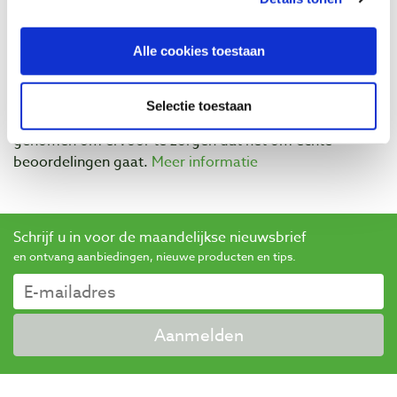
Alle cookies toestaan
Baptist maakt gebruik van Trusted Shops als een
onafhankelijke dienstverlener voor het verkrijgen van
Selectie toestaan
beoordelingen. Trusted Shops heeft maatregelen
genomen om ervoor te zorgen dat het om echte
beoordelingen gaat.
Meer informatie
Schrijf u in voor de maandelijkse nieuwsbrief
en ontvang aanbiedingen, nieuwe producten en tips.
Aanmelden