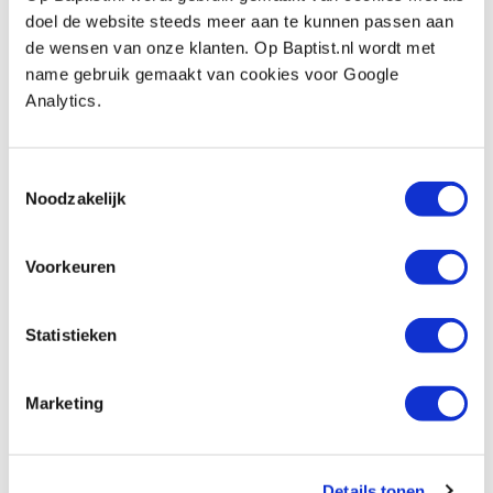
Artikelnummer: 23846
doel de website steeds meer aan te kunnen passen aan
€ 195,00 incl. btw
de wensen van onze klanten. Op Baptist.nl wordt met
€ 161,16 excl. btw
name gebruik gemaakt van cookies voor Google
Analytics.
Op voorraad
Vergelijken
Toestemmingsselectie
Noodzakelijk
Oneway meenemer z4 Ø 13 mm
Artikelnummer: 23815
Voorkeuren
€ 34,45 incl. btw
€ 28,47 excl. btw
Op voorraad
Statistieken
Vergelijken
Marketing
Beoordelingen
Details tonen