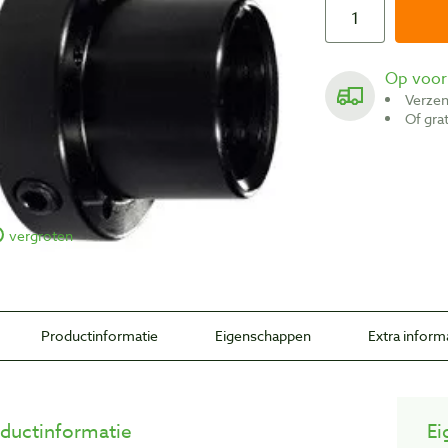
Op voo
Verze
Of gr
vergroten
Productinformatie
Eigenschappen
Extra inform
ductinformatie
Ei