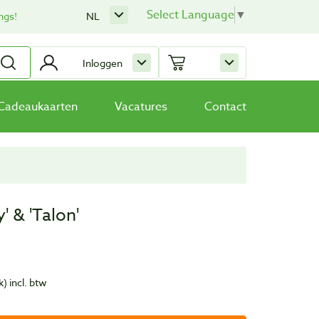
Select Language
▼
ngs!
NL
Inloggen
Cadeaukaarten
Vacatures
Contact
 & 'Talon'
k)
incl. btw