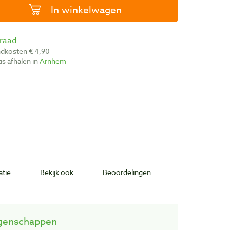
In winkelwagen
rraad
ndkosten € 4,90
atis afhalen in
Arnhem
atie
Bekijk ook
Beoordelingen
genschappen