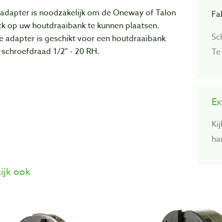
adapter
is noodzakelijk om de Oneway of Talon
Fa
ck op uw houtdraaibank te kunnen plaatsen.
Sc
ze
adapter
is geschikt voor een houtdraaibank
schroefdraad 1/2" - 20 RH.
Te
Ex
Ki
ha
ijk ook