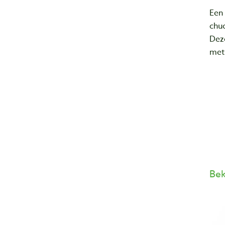
Een
chu
De
met 
Bek