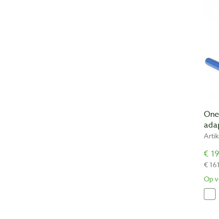
One
ada
Arti
€ 19
€ 16
Op v