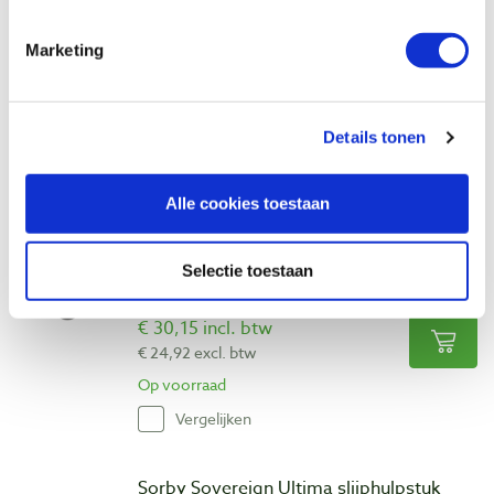
Sorby Sovereign Ultima Finishing snijmes
medium
Marketing
Artikelnummer: 20937
€ 55,05 incl. btw
€ 45,50 excl. btw
Details tonen
Op voorraad
Vergelijken
Alle cookies toestaan
Sorby Sovereign Ultima snijmes
Selectie toestaan
Artikelnummer: 20934
€ 30,15 incl. btw
€ 24,92 excl. btw
Op voorraad
Vergelijken
Sorby Sovereign Ultima slijphulpstuk