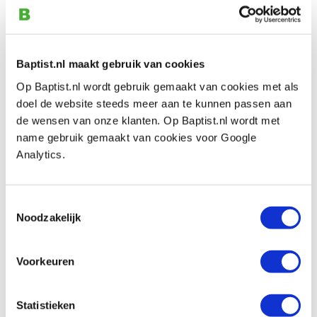
Sorby Sovereign Ultima Hollowing
systeem 960 mm incl. handvat
Artikelnummer: 20931
€ 386,00 incl. btw
Baptist.nl maakt gebruik van cookies
€ 319,01 excl. btw
Op Baptist.nl wordt gebruik gemaakt van cookies met als
Niet op voorraad, mail ons voor de levertijd
doel de website steeds meer aan te kunnen passen aan
de wensen van onze klanten. Op Baptist.nl wordt met
Vergelijken
name gebruik gemaakt van cookies voor Google
Analytics.
Sorby Sovereign Ultima Finishing snijmes
klein
Artikelnummer: 20936
Toestemmingsselectie
Noodzakelijk
€ 55,05 incl. btw
€ 45,50 excl. btw
Op voorraad
Voorkeuren
Vergelijken
Statistieken