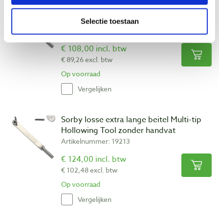
Sorby losse beitel Multi-tip Hollowing
Tool zonder handvat
Selectie toestaan
Artikelnummer: 19212
€ 108,00 incl. btw
€ 89,26 excl. btw
Op voorraad
Vergelijken
Sorby losse extra lange beitel Multi-tip
Hollowing Tool zonder handvat
Artikelnummer: 19213
€ 124,00 incl. btw
€ 102,48 excl. btw
Op voorraad
Vergelijken