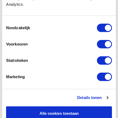
Sorby Sovereign Ultima losse
Analytics.
holdraaibeitel 460 mm
Artikelnummer: 20933
Toestemmingsselectie
€ 262,00 incl. btw
Noodzakelijk
€ 216,53 excl. btw
Op voorraad
Voorkeuren
Vergelijken
Statistieken
Sorby Midi beitel Multi-tip Hollowing
Tool zonder handvat
Artikelnummer: 19211
Marketing
€ 90,35 incl. btw
€ 74,67 excl. btw
Details tonen
Op voorraad
Vergelijken
Alle cookies toestaan