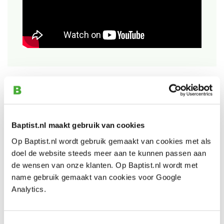
Bekijk ook
Record Power Coronet Herald
Baptist.nl maakt gebruik van cookies
houtdraaibank
Op Baptist.nl wordt gebruik gemaakt van cookies met als
Artikelnummer: 30851
doel de website steeds meer aan te kunnen passen aan
€ 999,00 incl. btw
de wensen van onze klanten. Op Baptist.nl wordt met
€ 825,62 excl. btw
name gebruik gemaakt van cookies voor Google
Analytics.
Op voorraad
Vergelijken
Toestemmingsselectie