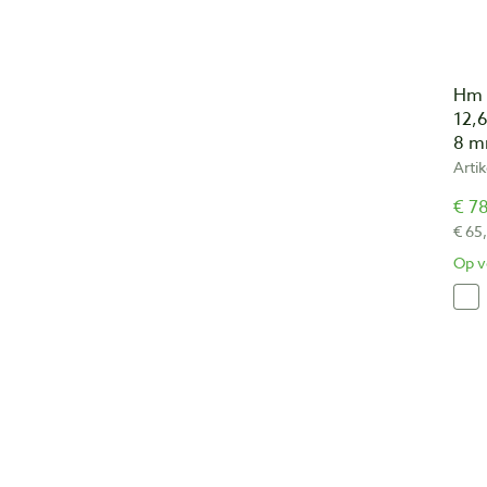
Hm 
12,
8 m
Arti
€ 78
€ 65
Op v