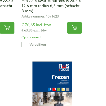
 22,2 x
Hm 77-8 kwartrondfrees Ø 25,4 x
schacht
12,6 mm radius 6,3 mm (schacht
8 mm)
Artikelnummer: 1071623
€ 76,65 incl. btw
€ 63,35 excl. btw
Op voorraad
Vergelijken