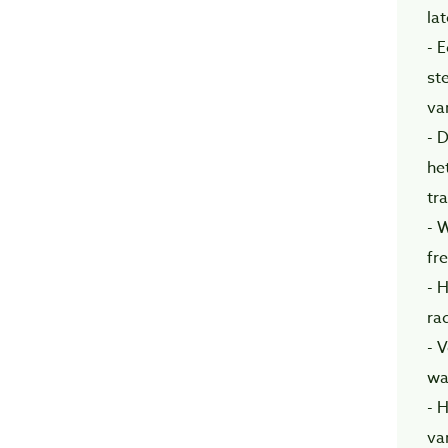
la
- 
st
va
- 
he
tr
- 
fr
- 
ra
- 
wa
- 
va