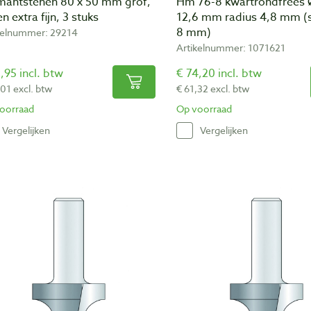
mantstenen 80 x 50 mm grof,
Hm 76-8 kwartrondfrees Ø
 en extra fijn, 3 stuks
12,6 mm radius 4,8 mm (
8 mm)
kelnummer: 29214
Artikelnummer: 1071621
,95 incl. btw
€ 74,20 incl. btw
,01 excl. btw
€ 61,32 excl. btw
oorraad
Op voorraad
Vergelijken
Vergelijken