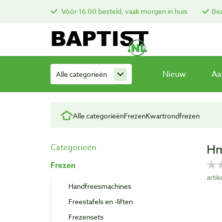
Vóór 16:00 besteld, vaak morgen in huis
Bez
Nieuw
Aa
Alle categorieën
Alle categorieën
Frezen
Kwartrondfrezen
Hm
Categorieën
Frezen
arti
Handfreesmachines
Freestafels en -liften
Frezensets