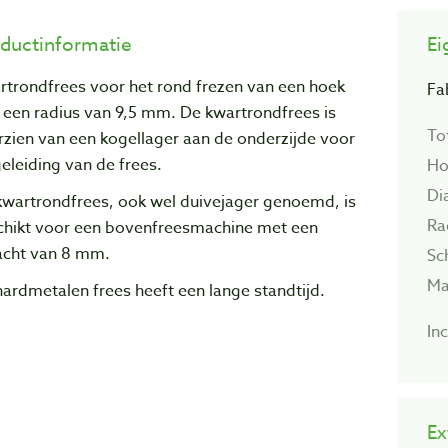
ductinformatie
Ei
rtrondfrees voor het rond frezen van een hoek
Fa
 een radius van 9,5 mm. De kwartrondfrees is
To
zien van een kogellager aan de onderzijde voor
eleiding van de frees.
Ho
Di
kwartrondfrees, ook wel duivejager genoemd, is
Ra
chikt voor een bovenfreesmachine met een
acht van 8 mm.
Sc
Ma
ardmetalen frees heeft een lange standtijd.
Inc
Ex