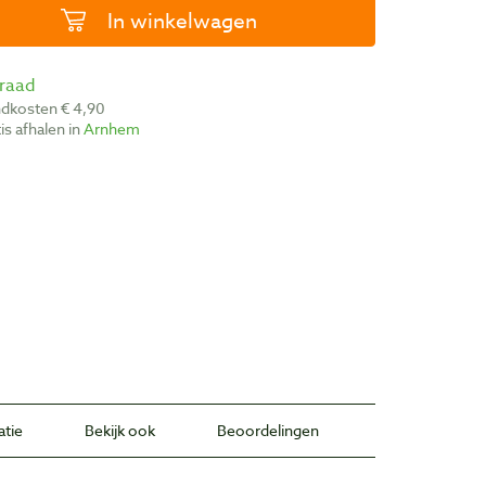
In winkelwagen
rraad
ndkosten € 4,90
atis afhalen in
Arnhem
atie
Bekijk ook
Beoordelingen