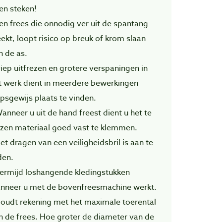
ten steken!
Een frees die onnodig ver uit de spantang
eekt, loopt risico op breuk of krom slaan
n de as.
Diep uitfrezen en grotere verspaningen in
t werk dient in meerdere bewerkingen
apsgewijs plaats te vinden.
Wanneer u uit de hand freest dient u het te
ezen materiaal goed vast te klemmen.
Het dragen van een veiligheidsbril is aan te
den.
Vermijd loshangende kledingstukken
nneer u met de bovenfreesmachine werkt.
Houdt rekening met het maximale toerental
n de frees. Hoe groter de diameter van de