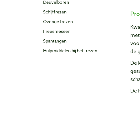
Deuvelboren
Schijffrezen
Pro
Overige frezen
Kwa
Freesmessen
met
Spantangen
voor
Hulpmiddelen bij het frezen
de g
De 
ges
sch
De h