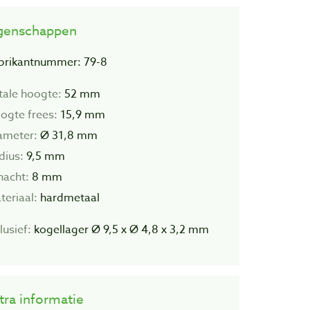
genschappen
brikantnummer: 79-8
tale hoogte:
52 mm
ogte frees:
15,9 mm
ameter:
Ø 31,8 mm
dius:
9,5 mm
hacht:
8 mm
teriaal:
hardmetaal
lusief:
kogellager Ø 9,5 x Ø 4,8 x 3,2 mm
tra informatie