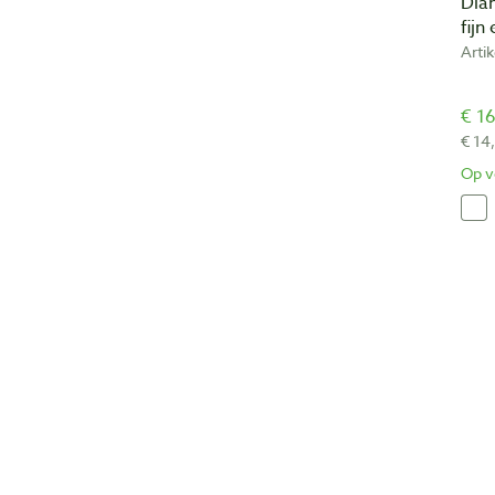
Dia
fijn
Arti
€ 16
€ 14
Op v