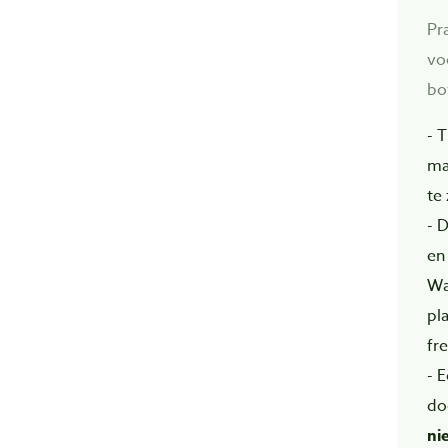
Pr
vo
bo
- 
ma
te 
- 
en
Wa
pla
fre
- 
do
ni