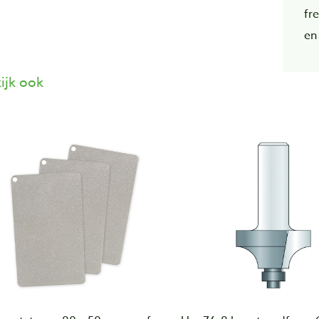
fre
en
ijk ook