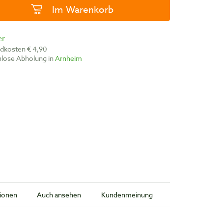
Im Warenkorb
er
ndkosten € 4,90
nlose Abholung in
Arnheim
tionen
Auch ansehen
Kundenmeinung