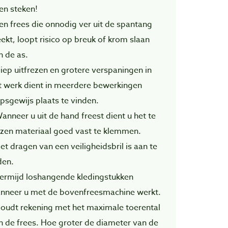
ten steken!
Een frees die onnodig ver uit de spantang
eekt, loopt risico op breuk of krom slaan
n de as.
Diep uitfrezen en grotere verspaningen in
t werk dient in meerdere bewerkingen
apsgewijs plaats te vinden.
Wanneer u uit de hand freest dient u het te
ezen materiaal goed vast te klemmen.
Het dragen van een veiligheidsbril is aan te
den.
Vermijd loshangende kledingstukken
nneer u met de bovenfreesmachine werkt.
Houdt rekening met het maximale toerental
n de frees. Hoe groter de diameter van de