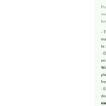
Pr
vo
bo
- 
ma
te 
- 
en
Wa
pla
fre
- 
do
ni