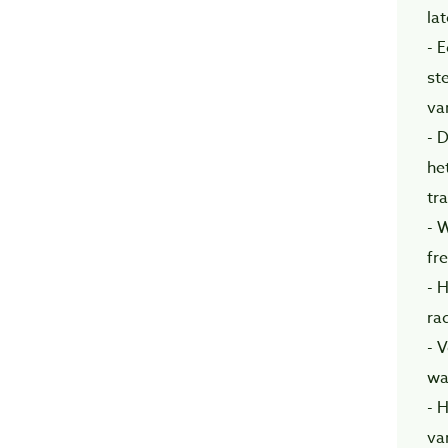
la
- 
st
va
- 
he
tr
- 
fr
- 
ra
- 
wa
- 
va