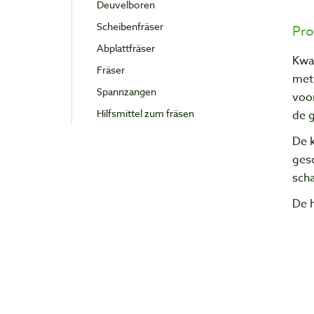
Deuvelboren
Scheibenfräser
Pro
Abplattfräser
Kwa
Fräser
met
Spannzangen
voor
Hilfsmittel zum fräsen
de g
De 
ges
sch
De h