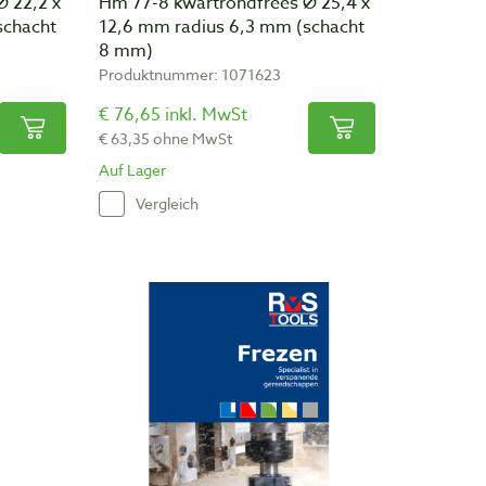
 22,2 x
Hm 77-8 kwartrondfrees Ø 25,4 x
schacht
12,6 mm radius 6,3 mm (schacht
8 mm)
Produktnummer: 1071623
€ 76,65 inkl. MwSt
€ 63,35 ohne MwSt
Auf Lager
Vergleich