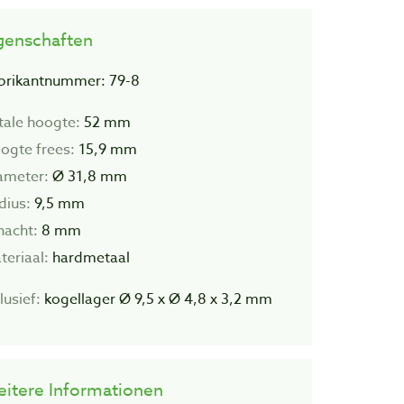
genschaften
brikantnummer: 79-8
tale hoogte:
52 mm
ogte frees:
15,9 mm
ameter:
Ø 31,8 mm
dius:
9,5 mm
hacht:
8 mm
teriaal:
hardmetaal
lusief:
kogellager Ø 9,5 x Ø 4,8 x 3,2 mm
itere Informationen