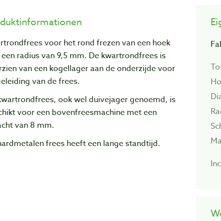
duktinformationen
Ei
rtrondfrees voor het rond frezen van een hoek
Fa
 een radius van 9,5 mm. De kwartrondfrees is
To
zien van een kogellager aan de onderzijde voor
eleiding van de frees.
Ho
Di
kwartrondfrees, ook wel duivejager genoemd, is
Ra
chikt voor een bovenfreesmachine met een
acht van 8 mm.
Sc
Ma
ardmetalen frees heeft een lange standtijd.
Inc
We