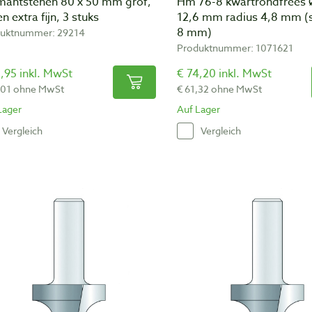
mantstenen 80 x 50 mm grof,
Hm 76-8 kwartrondfrees Ø
 en extra fijn, 3 stuks
12,6 mm radius 4,8 mm (
8 mm)
uktnummer: 29214
Produktnummer: 1071621
,95 inkl. MwSt
€ 74,20 inkl. MwSt
,01 ohne MwSt
€ 61,32 ohne MwSt
Lager
Auf Lager
Vergleich
Vergleich