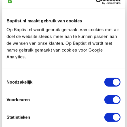
Op voorraad
Vergelijken
Baptist.nl maakt gebruik van cookies
Op Baptist.nl wordt gebruik gemaakt van cookies met als
CMT hulzen Ø 6 mm voor organizer, 20
doel de website steeds meer aan te kunnen passen aan
stuks
de wensen van onze klanten. Op Baptist.nl wordt met
Artikelnummer: 21745
name gebruik gemaakt van cookies voor Google
€ 8,85 incl. btw
Analytics.
€ 7,31 excl. btw
Op voorraad
Toestemmingsselectie
Vergelijken
Noodzakelijk
CMT hulzen Ø 8 mm voor organizer, 20
Voorkeuren
stuks
Artikelnummer: 21746
Statistieken
€ 8,85 incl. btw