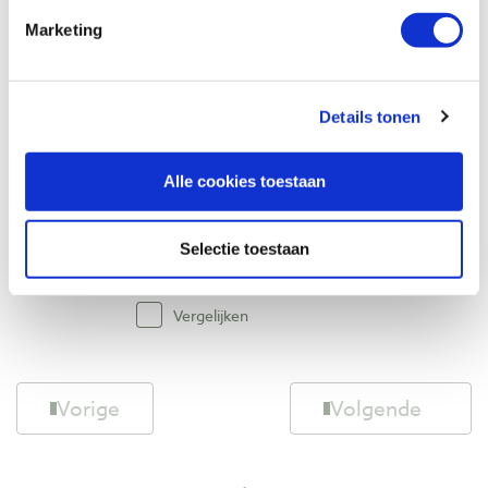
€ 7,31 excl. btw
Marketing
Op voorraad
Vergelijken
Details tonen
CMT hulzen Ø 12 mm voor organizer, 20
stuks
Alle cookies toestaan
Artikelnummer: 21747
€ 8,85 incl. btw
€ 7,31 excl. btw
Selectie toestaan
Op voorraad
Vergelijken
Vorige
Volgende