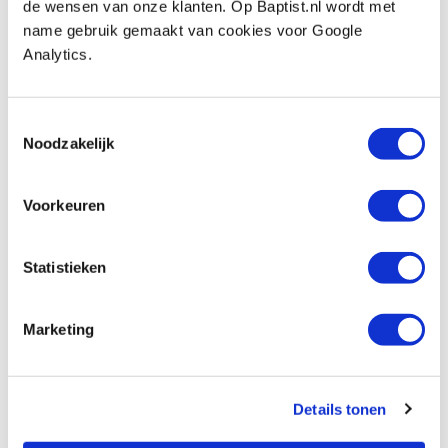
de wensen van onze klanten. Op Baptist.nl wordt met
name gebruik gemaakt van cookies voor Google
€ 27,05 incl. btw
Analytics.
€ 22,36 excl. btw
Op voorraad
Vergelijken
Toestemmingsselectie
Noodzakelijk
A6 Keermes 40 x 4 mm
Artikelnummer: 1100315
Voorkeuren
€ 22,20 incl. btw
€ 18,35 excl. btw
Statistieken
Op voorraad
Vergelijken
Marketing
M7 Freesmes 40 x 4 mm
Artikelnummer: 1100316
Details tonen
€ 27,05 incl. btw