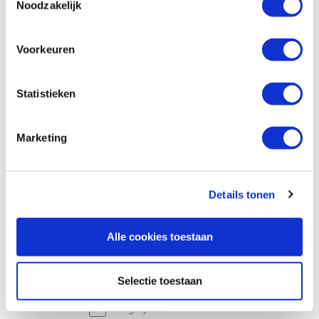
Vergelijken
Noodzakelijk
Swanson liniaal aluminium 1000 mm
Voorkeuren
metrisch/ inch
Artikelnummer: 31616
Statistieken
€ 11,95 incl. btw
€ 9,88 excl. btw
Marketing
Op voorraad
Vergelijken
Details tonen
Werktekening: Modern Bench
Artikelnummer: 17616
Alle cookies toestaan
€ 19,40 incl. btw
€ 16,03 excl. btw
Selectie toestaan
Op voorraad
Vergelijken