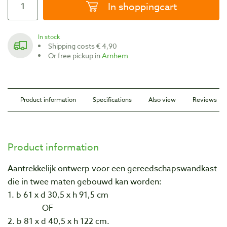
In shoppingcart
In stock
Shipping costs € 4,90
Or free pickup in
Arnhem
Product information
Specifications
Also view
Reviews
Product information
Aantrekkelijk ontwerp voor een gereedschapswandkast
die in twee maten gebouwd kan worden:
1. b 61 x d 30,5 x h 91,5 cm
OF
2. b 81 x d 40,5 x h 122 cm.