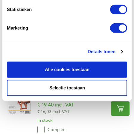
Compare
Statistieken
Swanson liniaal aluminium 1000 mm
metrisch/ inch
Marketing
Productnumber: 31616
€ 11,95 incl. VAT
€ 9,88 excl. VAT
Details tonen
In stock
Compare
Alle cookies toestaan
Werktekening: Modern Bench
Selectie toestaan
Productnumber: 17616
€ 19,40 incl. VAT
€ 16,03 excl. VAT
In stock
Compare