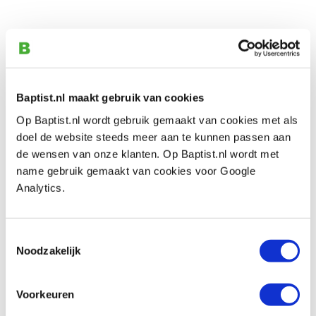
Rvs verenstalen liniaal 600 mm
metrisch/inch
Productnumber: 21703
Baptist.nl maakt gebruik van cookies
€ 19,60 incl. VAT
€ 16,20 excl. VAT
Op Baptist.nl wordt gebruik gemaakt van cookies met als
In stock
doel de website steeds meer aan te kunnen passen aan
de wensen van onze klanten. Op Baptist.nl wordt met
Compare
name gebruik gemaakt van cookies voor Google
Analytics.
Rvs verenstalen liniaal 1000 mm
metrisch/inch
Productnumber: 21704
Toestemmingsselectie
Noodzakelijk
€ 31,10 incl. VAT
€ 25,70 excl. VAT
Voorkeuren
In stock