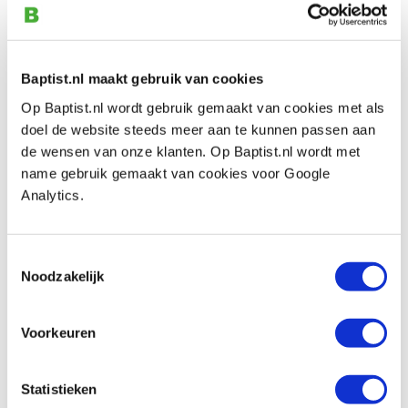
Artikelnummer: 32100
€ 34,35 incl. btw
€ 28,39 excl. btw
Baptist.nl maakt gebruik van cookies
Op voorraad
Op Baptist.nl wordt gebruik gemaakt van cookies met als
Vergelijken
doel de website steeds meer aan te kunnen passen aan
de wensen van onze klanten. Op Baptist.nl wordt met
Spear & Jackson Predator Second Fix 9
name gebruik gemaakt van cookies voor Google
tpi 559 mm
Analytics.
Artikelnummer: 32101
€ 34,35 incl. btw
Toestemmingsselectie
€ 28,39 excl. btw
Noodzakelijk
Op voorraad
Vergelijken
Voorkeuren
Spear & Jackson Predator Laminate 13
Statistieken
tpi 508 mm