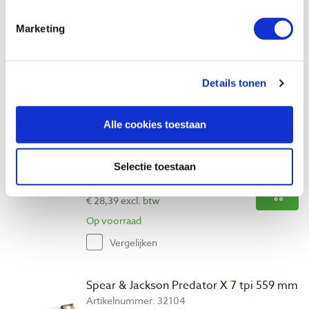
Artikelnummer: 32102
€ 34,35 incl. btw
Marketing
€ 28,39 excl. btw
Op voorraad
Details tonen
Vergelijken
Alle cookies toestaan
Spear & Jackson Predator UVPC 13 tpi
508 mm
Artikelnummer: 32103
Selectie toestaan
€ 34,35 incl. btw
€ 28,39 excl. btw
Op voorraad
Vergelijken
Spear & Jackson Predator X 7 tpi 559 mm
Artikelnummer: 32104