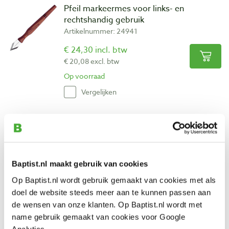
Pfeil markeermes voor links- en
rechtshandig gebruik
Artikelnummer: 24941
€ 24,30 incl. btw
€ 20,08 excl. btw
Op voorraad
Vergelijken
Corradi zaagvijl driezijdig extra fijn 100
mm
Artikelnummer: 30921
Baptist.nl maakt gebruik van cookies
€ 10,25 incl. btw
€ 8,47 excl. btw
Op Baptist.nl wordt gebruik gemaakt van cookies met als
Op voorraad
doel de website steeds meer aan te kunnen passen aan
de wensen van onze klanten. Op Baptist.nl wordt met
Vergelijken
name gebruik gemaakt van cookies voor Google
Analytics.