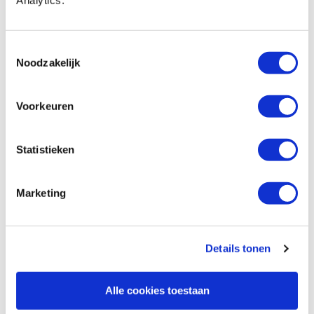
Veritas grote zadelhoek met
centreerfunctie
Artikelnummer: 17346
Toestemmingsselectie
Noodzakelijk
€ 23,15 incl. btw
€ 19,13 excl. btw
Voorkeuren
Op voorraad
Vergelijken
Statistieken
Veritas zaagdiepteaanslag 60 mm diep
Artikelnummer: 25442
Marketing
€ 53,60 incl. btw
€ 44,30 excl. btw
Details tonen
Op voorraad
Vergelijken
Alle cookies toestaan