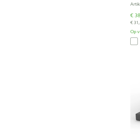
Arti
€ 38
€ 31
Op v