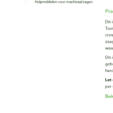
Hulpmiddelen voor machinaal zagen
Pro
Dit 
Too
cros
zaag
waar
Dit 
gebr
har
Let 
per 
Bek