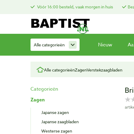
Vóór 16:00 besteld, vaak morgen in huis
Bez
Nieuw
Aa
Alle categorieën
Alle categorieën
Zagen
Verstekzaagbladen
Br
Categorieën
Zagen
arti
Japanse zagen
Japanse zaagbladen
Westerse zagen