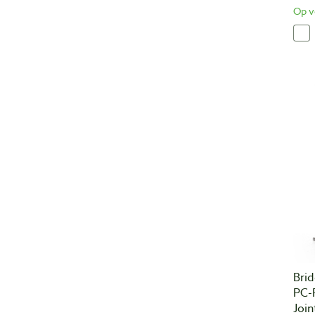
Op v
Bri
PC-
Joi