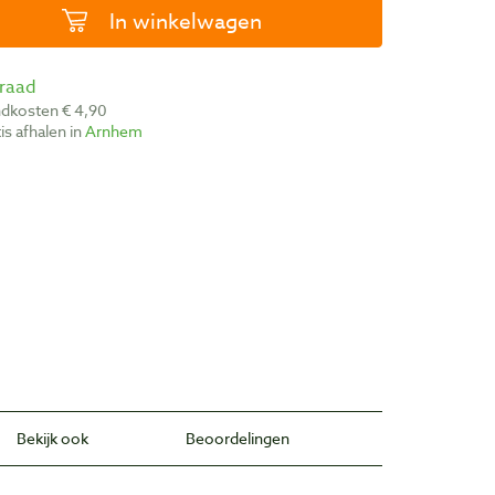
In winkelwagen
rraad
ndkosten € 4,90
atis afhalen in
Arnhem
Bekijk ook
Beoordelingen