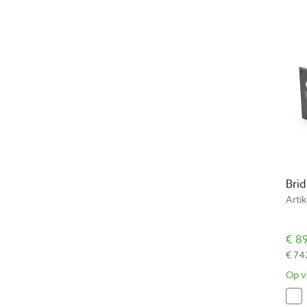
Bri
Arti
€ 89
€ 74
Op v