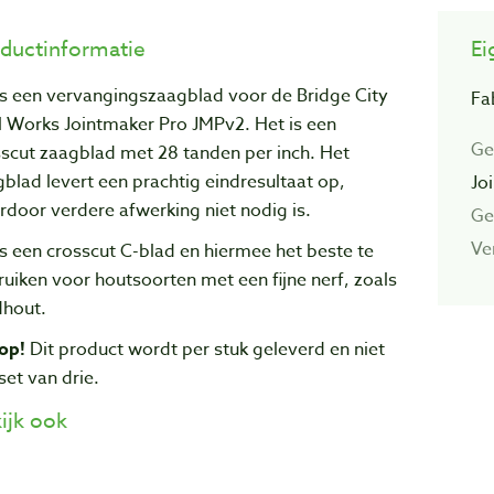
ductinformatie
Ei
is een vervangingszaagblad voor de Bridge City
Fa
l Works Jointmaker Pro JMPv2. Het is een
Ge
scut zaagblad met 28 tanden per inch. Het
blad levert een prachtig eindresultaat op,
Jo
door verdere afwerking niet nodig is.
Ge
Ve
is een crosscut C-blad en hiermee het beste te
uiken voor houtsoorten met een fijne nerf, zoals
dhout.
op!
Dit product wordt per stuk geleverd en niet
set van drie.
ijk ook