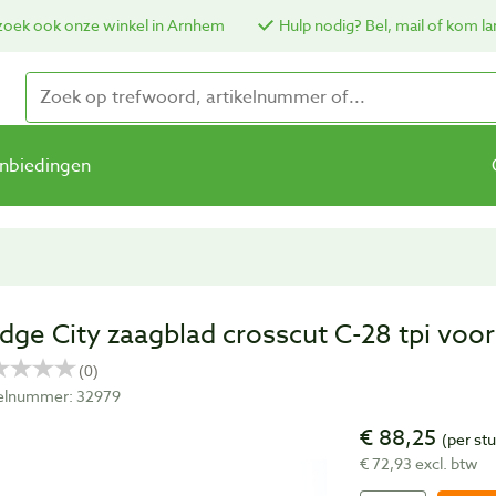
oek ook onze winkel in Arnhem
Hulp nodig? Bel, mail of kom la
nbiedingen
idge City zaagblad crosscut C-28 tpi voo
kelnummer: 32979
€ 88,25
(per st
€ 72,93 excl. btw