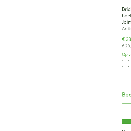
Bri
hoe
Joi
Arti
€ 33
€ 28
Op v
Beo