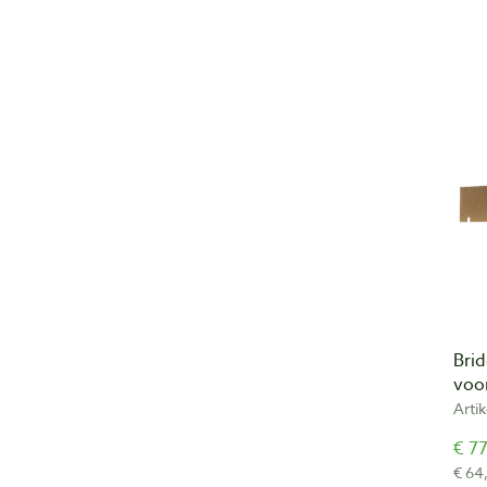
Brid
voo
Arti
€ 77
€ 64