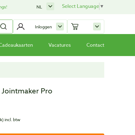
Select Language
▼
ngs!
NL
Inloggen
Cadeaukaarten
Vacatures
Contact
r Jointmaker Pro
uk)
incl. btw