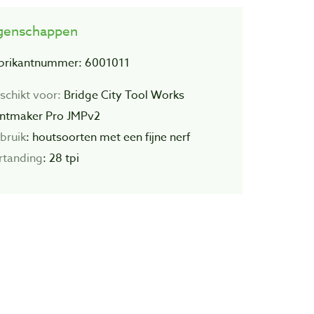
genschappen
brikantnummer: 6001011
schikt voor:
Bridge City Tool Works
intmaker Pro JMPv2
bruik
: houtsoorten met een fijne nerf
rtanding
: 28 tpi