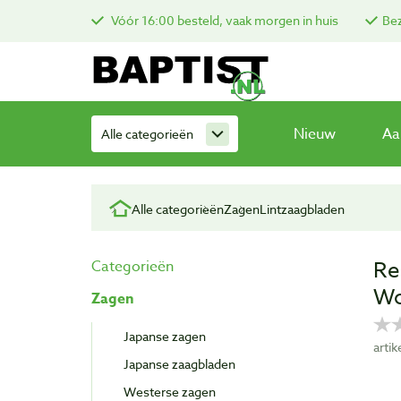
Vóór 16:00 besteld, vaak morgen in huis
Bez
Nieuw
Aa
Alle categorieën
Alle categorieën
Zagen
Lintzaagbladen
Re
Categorieën
Wo
Zagen
Japanse zagen
arti
Japanse zaagbladen
Westerse zagen