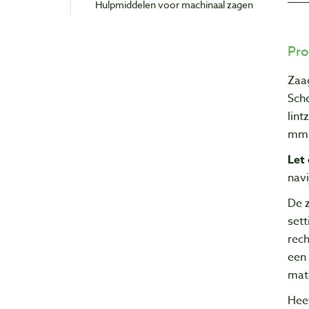
Hulpmiddelen voor machinaal zagen
Pro
Zaa
Sch
lin
mm
Let 
navi
De 
sett
rech
een 
mate
Heef