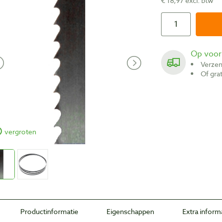
€ 18,97 excl. btw
Op voo
Verze
Of gr
vergroten
Productinformatie
Eigenschappen
Extra inform