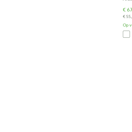
€ 67
€ 55
Op v