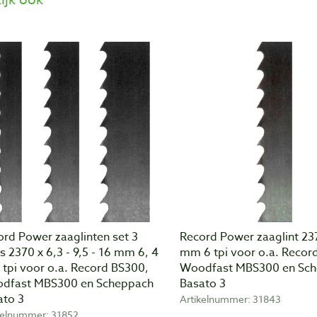
ord Power zaaglinten set 3
Record Power zaaglint 23
s 2370 x 6,3 - 9,5 - 16 mm 6, 4
mm 6 tpi voor o.a. Recor
 tpi voor o.a. Record BS300,
Woodfast MBS300 en Sc
dfast MBS300 en Scheppach
Basato 3
ato 3
Artikelnummer: 31843
kelnummer: 31852