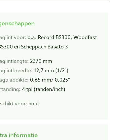
genschappen
aglint voor:
o.a. Record BS300, Woodfast
S300 en Scheppach Basato 3
aglintlengte:
2370 mm
aglintbreedte:
12,7 mm (1/2")
agbladdikte
: 0,
65 mm/ 0,025"
rtanding
: 4 tpi (tanden/inch)
schikt voor:
hout
tra informatie