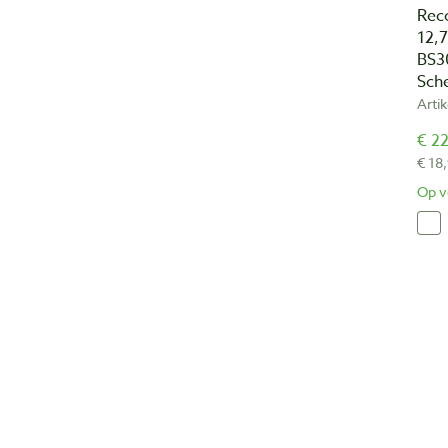
Rec
12,7
BS3
Sch
Arti
€ 22
€ 18
Op v