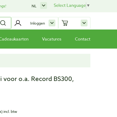
Select Language
▼
ngs!
NL
Inloggen
Cadeaukaarten
Vacatures
Contact
i voor o.a. Record BS300,
k)
incl. btw