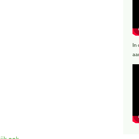
In
aa
ijk ook