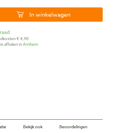
In winkelwagen
rraad
ndkosten € 4,90
atis afhalen in
Arnhem
atie
Bekijk ook
Beoordelingen