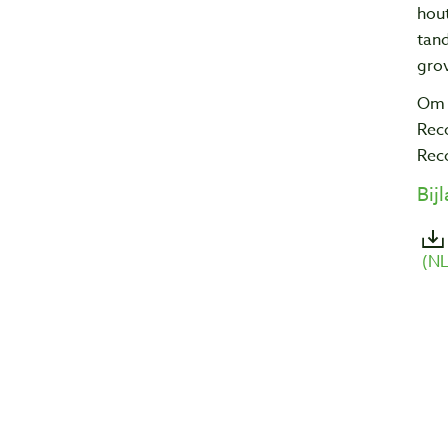
hou
tand
grov
Om 
Rec
Rec
Bij
(NL