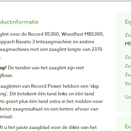
ductinformatie
Ei
glint voor de Record BS300, Woodfast MBS300,
Za
eppach Basato 3 lintzaagmachine en andere
MB
tzaagmachines met een zaaglint lengte van 2370
.
Za
Za
op!
De tanden van het zaaglint zijn niet
Za
jlbaar.
Ve
zaaglinten van Record Power hebben een 'skip
ing'. Dit betekent één tand links en één tand
Ge
ts gezet plus één tand extra in het midden voor
beter zaagresultaat en een betere afvoer van
riaal.
Ex
t u het juiste zaagblad voor de dikte van het