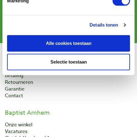
Marketing
en ontvang aanbiedingen, nieuwe producten en tips.
Details tonen
Aanmelden
Alle cookies toestaan
Klantenservice
Selectie toestaan
Bestellen & levering
Betaling
Retourneren
Garantie
Contact
Baptist Arnhem
Onze winkel
Vacatures