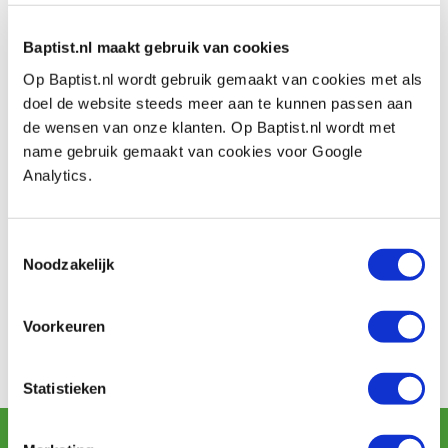
Aantal
: 3 stuks
Baptist.nl maakt gebruik van cookies
Op Baptist.nl wordt gebruik gemaakt van cookies met als
doel de website steeds meer aan te kunnen passen aan
Beoordelingen
de wensen van onze klanten. Op Baptist.nl wordt met
name gebruik gemaakt van cookies voor Google
Analytics.
Toestemmingsselectie
Baptist maakt gebruik van Trusted Shops als een
Noodzakelijk
onafhankelijke dienstverlener voor het verkrijgen van
beoordelingen. Trusted Shops heeft maatregelen
genomen om ervoor te zorgen dat het om echte
Voorkeuren
beoordelingen gaat.
Meer informatie
Statistieken
Schrijf u in voor de maandelijkse nieuwsbrief