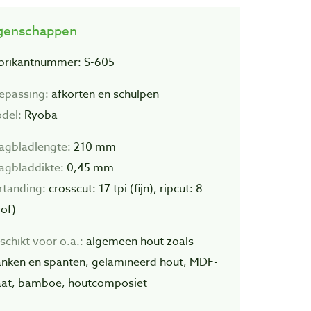
genschappen
brikantnummer: S-605
epassing:
afkorten en schulpen
del:
Ryoba
agbladlengte:
210 mm
agbladdikte:
0,45 mm
rtanding:
crosscut: 17 tpi (fijn), ripcut: 8
rof)
schikt voor o.a.:
algemeen hout zoals
anken en spanten, gelamineerd hout, MDF-
aat, bamboe, houtcomposiet