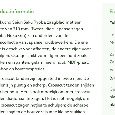
ductinformatie
Ei
kucho Seiun Saku Ryoba zaagblad met een
Fa
gte van 210 mm. Tweezijdige Japanse zagen
To
ba Noko Giri) zijn onderdeel van de
iscollectie van Japanse houtbewerkers. De ene
Mo
e is geschikt voor afkorten, de andere zijde voor
Za
lpen. O.a. geschikt voor algemeen hout zoals
Za
nken en spanten, gelamineerd hout, MDF-plaat,
boe en houtcomposiet.
Ve
(g
rosscut tanden zijn opgesteld in twee rijen. De
en zijn puntig en scherp. Crosscut tanden snijden
Ge
 het hout. Het is ook mogelijk om met crosscut
pl
en diagonaal te zagen. Het is niet mogelijk om
pl
crosscut zagen netjes te schulpen; de scherpe
en snijden de houtvezels in te kleine stukken.