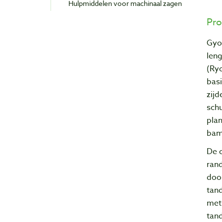
Hulpmiddelen voor machinaal zagen
Pro
Gyo
len
(Ryo
bas
zijd
schu
pla
bam
De c
rand
door
tand
met 
tand