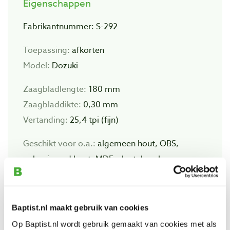
Eigenschappen
Fabrikantnummer: S-292
Toepassing:
afkorten
Model:
Dozuki
Zaagbladlengte:
180 mm
Zaagbladdikte:
0,30 mm
Vertanding:
25,4 tpi (fijn)
Geschikt voor o.a.:
algemeen hout, OBS,
gelamineerd hout, MDF-plaat, bamboe en
multiplex
Baptist.nl maakt gebruik van cookies
Extra informatie
Op Baptist.nl wordt gebruik gemaakt van cookies met als