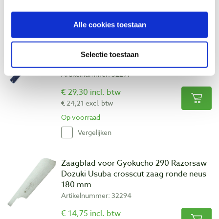
Bekijk ook
Alle cookies toestaan
Gyokucho 292 Razorsaw Dozuki
Komame Japanse zwaluwstaartzaag 180
Selectie toestaan
mm
Artikelnummer: 32297
€ 29,30 incl. btw
€ 24,21 excl. btw
Op voorraad
Vergelijken
Zaagblad voor Gyokucho 290 Razorsaw
Dozuki Usuba crosscut zaag ronde neus
180 mm
Artikelnummer: 32294
€ 14,75 incl. btw