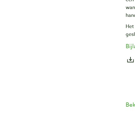
wann
hand
Het 
ges
Bij
Bek