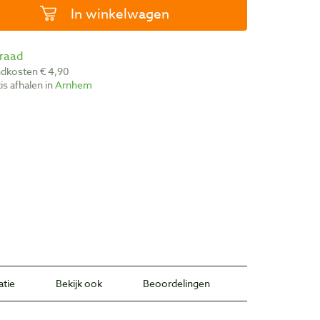
In winkelwagen
rraad
ndkosten € 4,90
atis afhalen in
Arnhem
atie
Bekijk ook
Beoordelingen