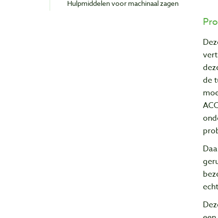
Hulpmiddelen voor machinaal zagen
Pro
Dez
ver
deze
de 
moe
ACCE
onde
pro
Daa
geru
beze
echt
Dez
een 