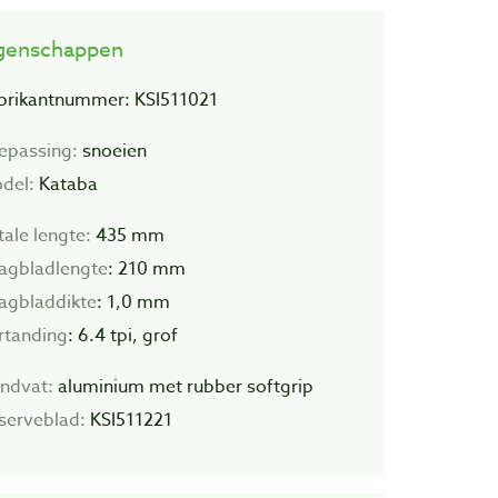
genschappen
brikantnummer: KSI511021
epassing:
snoeien
del:
Kataba
tale lengte:
435 mm
agbladlengte
: 210 mm
agbladdikte
: 1,0 mm
rtanding
: 6.4 tpi, grof
ndvat:
aluminium met rubber softgrip
serveblad:
KSI511221