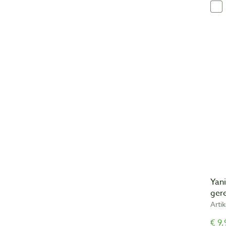
Yani
ger
Arti
€ 9,