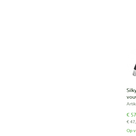
Silk
vou
Arti
€ 57
€ 47
Op v