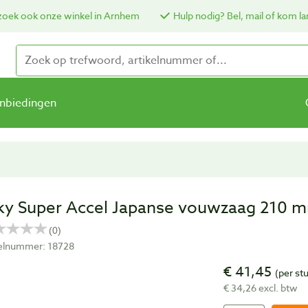
oek ook onze winkel in Arnhem
Hulp nodig? Bel, mail of kom la
nbiedingen
lky Super Accel Japanse vouwzaag 210 
kelnummer: 18728
€ 41,45
(per st
€ 34,26 excl. btw