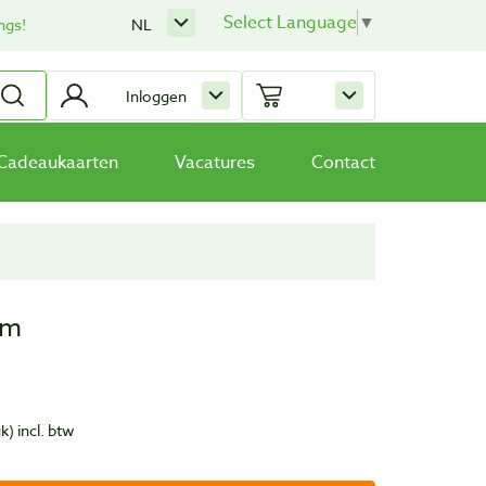
Select Language
▼
ngs!
NL
Inloggen
Cadeaukaarten
Vacatures
Contact
mm
uk)
incl. btw