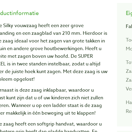
ductinformatie
Ei
e Silky vouwzaag heeft een zeer grove
Fa
tanding en een zaagblad van 210 mm. Hierdoor is
To
 zaag ideaal voor het zagen van grote takken in
tuin en andere grove houtbewerkingen. Heeft u
Mo
ite met zagen boven uw hoofd. De SUPER
To
L is in twee standen instelbaar, zodat u altijd
Za
r de juiste hoek kunt zagen. Met deze zaag is uw
bleem opgelost!
Za
Ve
rnaast is deze zaag inklapbaar, waardoor u
st kunt zijn dat u of uw kinderen zich niet zullen
Ha
ren. Wanneer u op een ladder staat is de zaag
Re
er makkelijk in één beweging uit te klappen!
e zaag heeft een softgrip handvat, waardoor u
betere grip heeft dan gladde handvatten. En