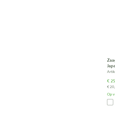
Zaag
Jap
Arti
€ 25
€ 20
Op v