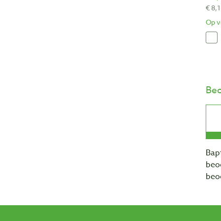
€ 8,1
Op v
Beo
Bapt
beo
beo