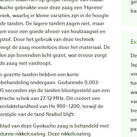
ge
ucho gebruikte voor deze zaag een 'Hijirime'
ba
niek, waarbij er kleine variaties zijn in de hoogte
de tanden. De lagere tanden zagen niet, maar
gen voor een goede afvoer van houtzaagsel en
stof. Door het gebruik van deze techniek
Ex
eegt de zaag moeiteloos door het materiaal. De
en zijn bovendien licht gezet, wat ervoor zorgt
De
de zaag niet vastloopt.
Ja
ve
e gezette tanden hebben een korte
tebehandeling ondergaan. Gedurende 0,003-
ho
05 seconden zijn de tanden blootgesteld aan een
wa
trische schok van 27.12 MHz. Dit creëert een
va
ervlaktehardheid van Hv 900~1200, terwijl de
tr
enzijde van de tand flexibel blijft.
om
 blad van deze Gyokucho zaag is behandeld met
pa
dunne nikkelcoating. Deze nikkelcoating