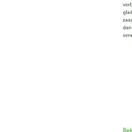
verb
gla
zaag
dan
verw
Bek