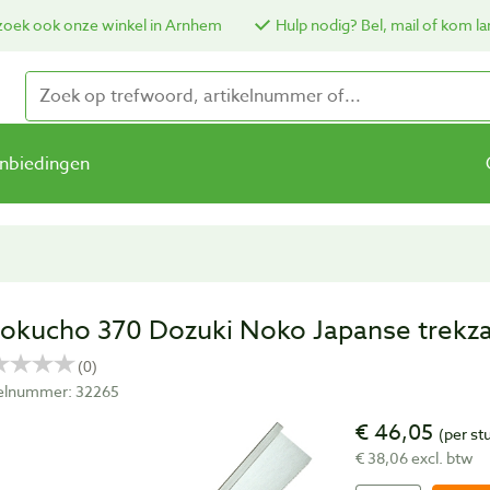
oek ook onze winkel in Arnhem
Hulp nodig? Bel, mail of kom la
nbiedingen
okucho 370 Dozuki Noko Japanse trek
kelnummer: 32265
€ 46,05
(per st
€ 38,06 excl. btw