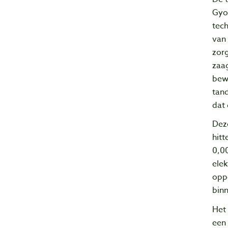
Gyok
tech
van 
zor
zaag
bew
tand
dat 
Dez
hit
0,0
elek
opp
binn
Het
een 