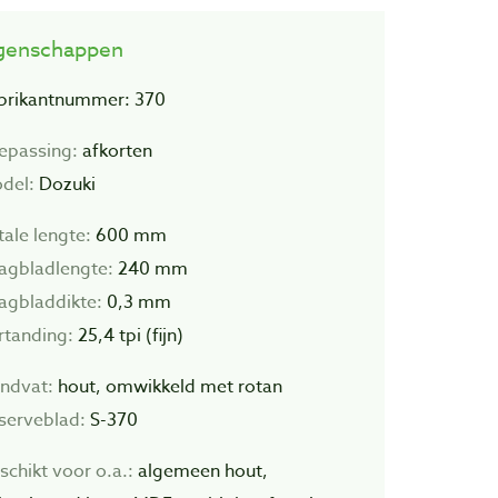
genschappen
brikantnummer: 370
epassing:
afkorten
del:
Dozuki
tale lengte:
600 mm
agbladlengte:
240 mm
agbladdikte:
0,3 mm
rtanding:
25,4 tpi (fijn)
ndvat:
hout, omwikkeld met rotan
serveblad:
S-370
schikt voor o.a.:
algemeen hout,