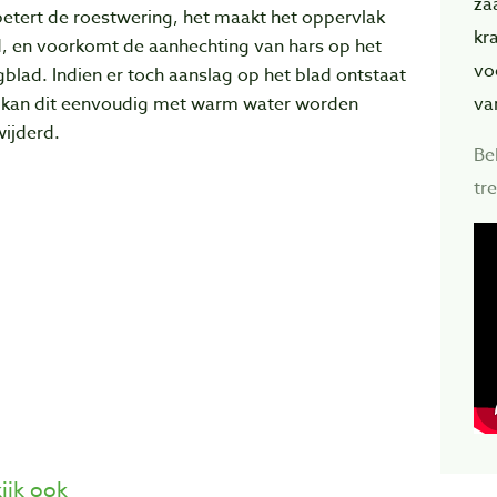
za
etert de roestwering, het maakt het oppervlak
kr
d, en voorkomt de aanhechting van hars op het
vo
blad. Indien er toch aanslag op het blad ontstaat
 kan dit eenvoudig met warm water worden
va
ijderd.
Be
tr
ijk ook