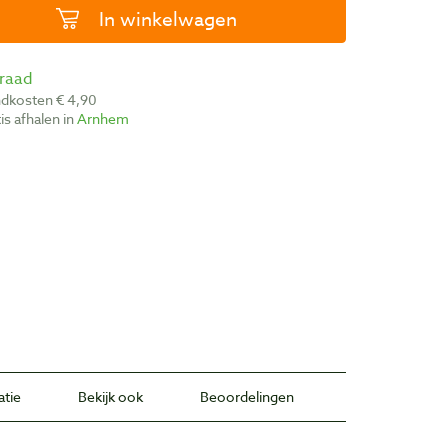
In winkelwagen
rraad
ndkosten € 4,90
atis afhalen in
Arnhem
atie
Bekijk ook
Beoordelingen