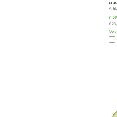
cro
Arti
€ 28
€ 23
Op v