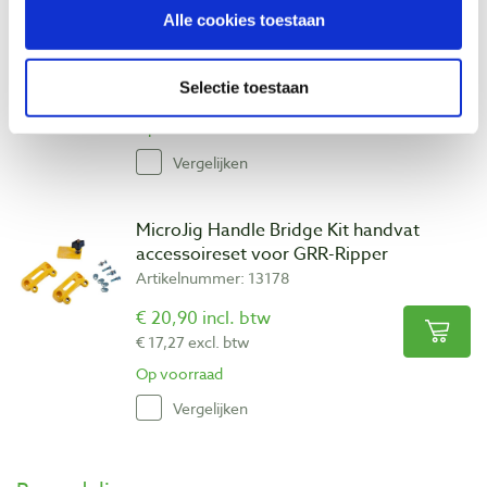
van 5 voor GRR-Ripper
Alle cookies toestaan
Artikelnummer: 13176
€ 22,20 incl. btw
Selectie toestaan
€ 18,35 excl. btw
Op voorraad
Vergelijken
MicroJig Handle Bridge Kit handvat
accessoireset voor GRR-Ripper
Artikelnummer: 13178
€ 20,90 incl. btw
€ 17,27 excl. btw
Op voorraad
Vergelijken