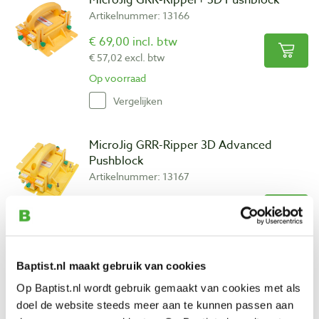
MicroJig GRR-Ripper+ 3D Pushblock
Artikelnummer: 13166
€ 69,00 incl. btw
€ 57,02 excl. btw
Op voorraad
Vergelijken
MicroJig GRR-Ripper 3D Advanced
Pushblock
Artikelnummer: 13167
€ 99,00 incl. btw
€ 81,82 excl. btw
Op voorraad
Vergelijken
Baptist.nl maakt gebruik van cookies
Op Baptist.nl wordt gebruik gemaakt van cookies met als
MicroJig 1/8″ Leg smalle steunvoet voor
doel de website steeds meer aan te kunnen passen aan