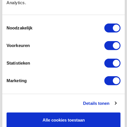
Analytics.
Festool geleiderail FS 1400/2
Artikelnummer: 870827
Toestemmingsselectie
Noodzakelijk
€ 142,00 incl. btw
€ 117,36 excl. btw
Op voorraad
Voorkeuren
Vergelijken
Statistieken
Festool geleiderail FS 800/2
Artikelnummer: 870828
Marketing
€ 97,75 incl. btw
€ 80,79 excl. btw
Op voorraad
Details tonen
Vergelijken
Alle cookies toestaan