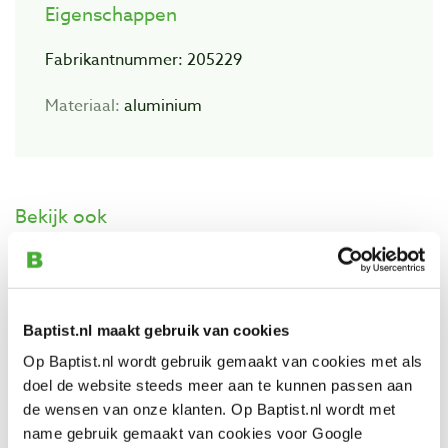
Eigenschappen
Fabrikantnummer: 205229
Materiaal:
aluminium
Bekijk ook
Festool schroefklem FSZ 120
Artikelnummer: 686510
Baptist.nl maakt gebruik van cookies
€ 60,50 incl. btw
Op Baptist.nl wordt gebruik gemaakt van cookies met als
€ 50,00 excl. btw
doel de website steeds meer aan te kunnen passen aan
Op voorraad
de wensen van onze klanten. Op Baptist.nl wordt met
Vergelijken
name gebruik gemaakt van cookies voor Google