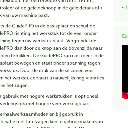
eideknoop met een breedte van circa 19 mm.
- 
roleer of de geleideknoop in de geleiderails of t-
ck van uw machine past.
ts de GuidePRO in de basisplaat en schuif de
ePRO richting het werkstuk tot de veer onder
Ex
nning tegen uw werkstuk staat. Vergrendel de
dePRO dan door de knop aan de bovenzijde naar
den te klikken. De GuidePRO kan niet meer in de
isplaat bewegen en staat onder spanning tegen
erkstuk. Door de druk van de siliconen veer
n het werkstuk ervaart u nauwelijks nog vibraties
ens het zagen.
r gebruik met hogere werkstukken is optioneel
verlengstuk met hogere veer verkrijgbaar.
herhaalwerkzaamheden en bij gebruik in
binatie met tafelzagen kunt u gebruikmaken van