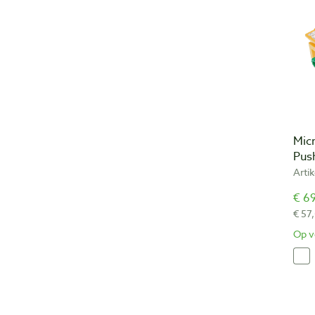
Mic
Pus
Arti
€ 69
€ 57
Op v