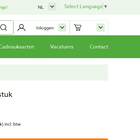
Select Language
▼
ngs!
NL
Inloggen
Cadeaukaarten
Vacatures
Contact
stuk
k)
incl. btw