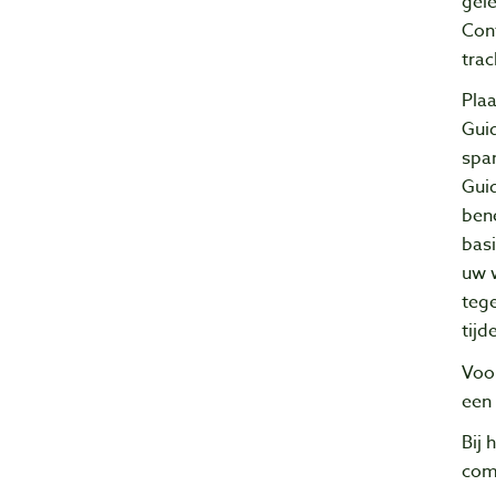
gel
Cont
tra
Plaa
Guid
spa
Gui
bene
bas
uw w
tege
tijd
Voo
een 
Bij 
com