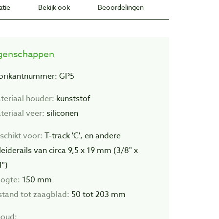
atie
Bekijk ook
Beoordelingen
genschappen
brikantnummer: GP5
teriaal houder:
kunststof
teriaal veer:
siliconen
schikt voor:
T-track 'C', en andere
leiderails van circa 9,5 x 19 mm (3/8" x
4")
ogte:
150 mm
stand tot zaagblad:
50 tot 203 mm
houd: