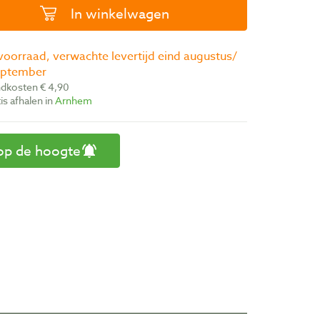
In winkelwagen
eptember
ndkosten € 4,90
atis afhalen in
Arnhem
op de hoogte