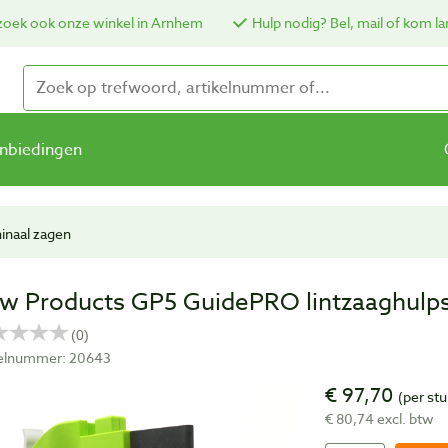
oek ook onze winkel in Arnhem
Hulp nodig? Bel, mail of kom la
nbiedingen
inaal zagen
w Products GP5 GuidePRO lintzaaghulp
kelnummer: 20643
€ 97,70
(per stu
€ 80,74 excl. btw