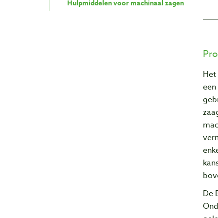
Hulpmiddelen voor machinaal zagen
Pro
Het
een 
gebr
zaa
mac
ver
enk
kan
bov
De 
Onde