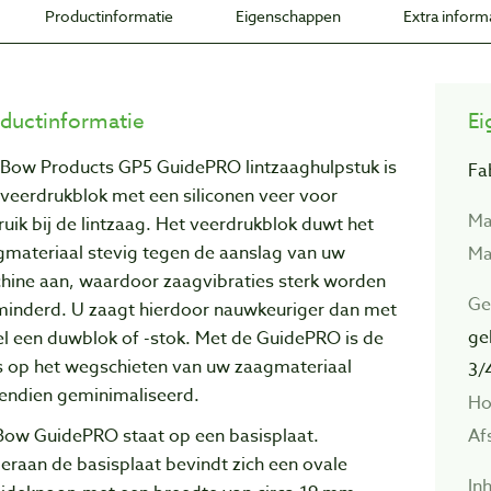
Productinformatie
Eigenschappen
Extra inform
ductinformatie
Ei
 Bow Products GP5 GuidePRO lintzaaghulpstuk is
Fa
veerdrukblok met een siliconen veer voor
Ma
uik bij de lintzaag. Het veerdrukblok duwt het
gmateriaal stevig tegen de aanslag van uw
Ma
hine aan, waardoor zaagvibraties sterk worden
Ge
minderd. U zaagt hierdoor nauwkeuriger dan met
ge
el een duwblok of -stok. Met de GuidePRO is de
s op het wegschieten van uw zaagmateriaal
3/
endien geminimaliseerd.
Ho
Af
Bow GuidePRO staat op een basisplaat.
raan de basisplaat bevindt zich een ovale
In