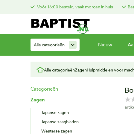
Vóór 16:00 besteld, vaak morgen in huis
Bez
Nieuw
Aa
Alle categorieën
Alle categorieën
Zagen
Hulpmiddelen voor mach
Bo
Categorieën
Zagen
arti
Japanse zagen
Japanse zaagbladen
Westerse zagen