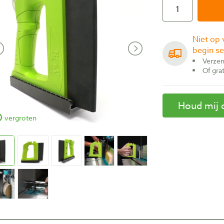
Niet op voorraad, verwachte levertijd eind augustus/
begin s
Verze
Of gr
Houd mij 
vergroten