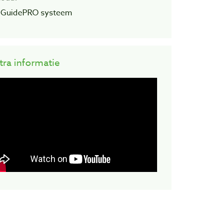
1 GuidePRO systeem
tra informatie