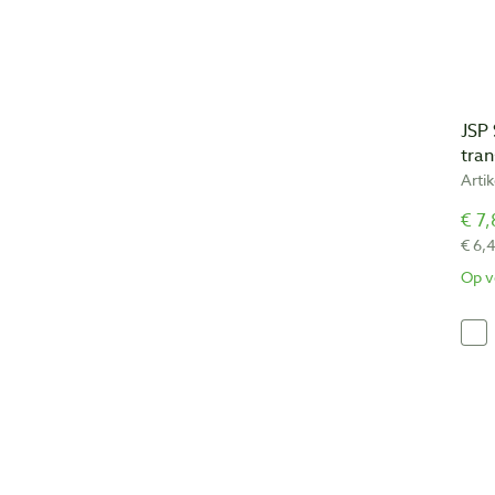
JSP 
tran
Arti
€ 7,
€ 6,
Op v