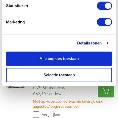
Statistieken
Bow Products FP1 FeatherPRO
veerdrukblok
Artikelnummer: 20638
Marketing
€ 36,05 incl. btw
€ 29,79 excl. btw
Op voorraad
Details tonen
Vergelijken
Alle cookies toestaan
Bow Products FP3 FeatherDUO dubbele
veerdrukblokset
Selectie toestaan
Artikelnummer: 20639
€ 75,50 incl. btw
€ 62,40 excl. btw
Niet op voorraad, verwachte levertijd eind
augustus/ begin september
Vergelijken