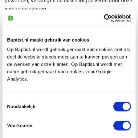
geworden, vervangt u de beschadigde veren door deze
vervangingsveren.
Eigenschappen
Baptist.nl maakt gebruik van cookies
Fabrikantnummer: FPS2
Op Baptist.nl wordt gebruik gemaakt van cookies met als
Inhoud:
2 standaard veren
doel de website steeds meer aan te kunnen passen aan
de wensen van onze klanten. Op Baptist.nl wordt met
Materiaal:
EVA (High Density Foam)
name gebruik gemaakt van cookies voor Google
Analytics.
Geschikt voor:
Bow Products FeatherPRO en
FeatherDUO
Toestemmingsselectie
Noodzakelijk
Bekijk ook
Voorkeuren