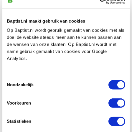
€ 6,05 incl. btw
€ 5,00 excl. btw
Op voorraad
Baptist.nl maakt gebruik van cookies
Vergelijken
Op Baptist.nl wordt gebruik gemaakt van cookies met als
doel de website steeds meer aan te kunnen passen aan
Pégas figuurzaagjes Regular Progressive
de wensen van onze klanten. Op Baptist.nl wordt met
#5 middelfijn, 12 stuks
name gebruik gemaakt van cookies voor Google
Artikelnummer: 32068
Analytics.
€ 6,05 incl. btw
€ 5,00 excl. btw
Toestemmingsselectie
Op voorraad
Noodzakelijk
Vergelijken
Voorkeuren
Pégas figuurzaagjes Dovetail Reverse #5
middelfijn, 12 stuks
Statistieken
Artikelnummer: 32072