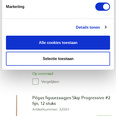
€ 7,25 incl. btw
Marketing
€ 5,99 excl. btw
Op voorraad
Vergelijken
Details tonen
Pégas figuurzaagjes Dovetail Reverse #9
Alle cookies toestaan
grof, 12 stuks
Artikelnummer: 32073
Selectie toestaan
€ 8,10 incl. btw
€ 6,69 excl. btw
Op voorraad
Vergelijken
Pégas figuurzaagjes Skip Progressive #2
fijn, 12 stuks
Artikelnummer: 32061