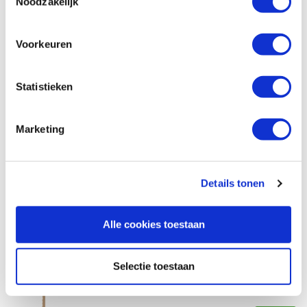
Noodzakelijk
€ 7,25 incl. btw
€ 5,99 excl. btw
Op voorraad
Voorkeuren
Vergelijken
Statistieken
Pégas figuurzaagjes Dovetail Reverse #9
grof, 12 stuks
Marketing
Artikelnummer: 32073
€ 8,10 incl. btw
€ 6,69 excl. btw
Details tonen
Op voorraad
Vergelijken
Alle cookies toestaan
Pégas figuurzaagjes Skip Progressive #2
Selectie toestaan
fijn, 12 stuks
Artikelnummer: 32061