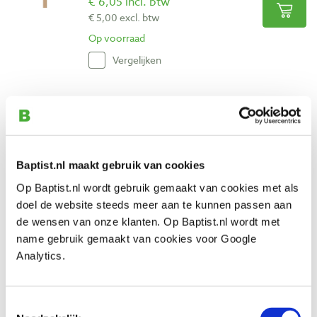
€ 6,05 incl. btw
€ 5,00 excl. btw
Op voorraad
Vergelijken
Pégas figuurzaagjes Regular Progressive
#8 grof, 12 stuks
Artikelnummer: 32069
€ 6,05 incl. btw
Baptist.nl maakt gebruik van cookies
€ 5,00 excl. btw
Op Baptist.nl wordt gebruik gemaakt van cookies met als
Op voorraad
doel de website steeds meer aan te kunnen passen aan
Vergelijken
de wensen van onze klanten. Op Baptist.nl wordt met
name gebruik gemaakt van cookies voor Google
Analytics.
Pégas figuurzaagjes Dovetail Reverse #5
middelfijn, 12 stuks
Artikelnummer: 32072
Toestemmingsselectie