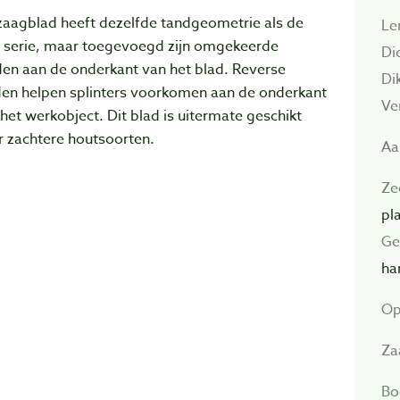
zaagblad heeft dezelfde tandgeometrie als de
Le
p serie, maar toegevoegd zijn omgekeerde
Di
den aan de onderkant van het blad. Reverse
Di
den helpen splinters voorkomen aan de onderkant
Ve
het werkobject. Dit blad is uitermate geschikt
r zachtere houtsoorten.
Aa
Ze
pl
Ge
ha
Op
Za
Bo