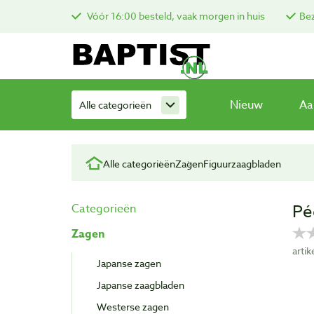
Vóór 16:00 besteld, vaak morgen in huis
Bez
Nieuw
Aa
Alle categorieën
Alle categorieën
Zagen
Figuurzaagbladen
Pé
Categorieën
Zagen
arti
Japanse zagen
Japanse zaagbladen
Westerse zagen