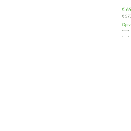
€ 69
€ 57
Op v