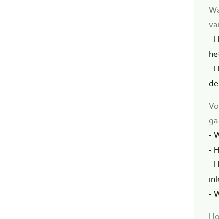
Wa
va
- 
he
- 
de
Vo
ga
- 
- H
- 
in
- 
Ho