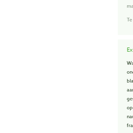
ma
Te
Ex
Wa
on
bl
aa
ge
op
na
fra