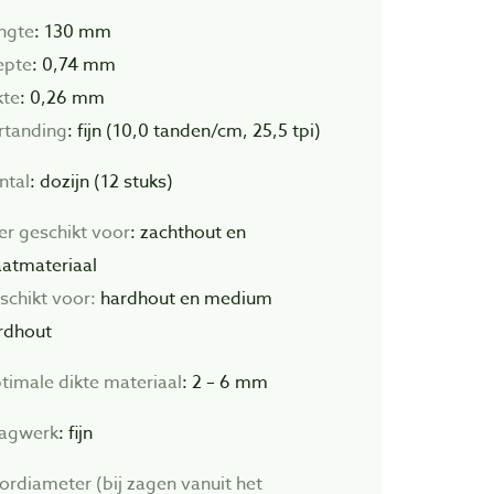
ngte
: 130 mm
epte
: 0,74 mm
kte
: 0,26 mm
rtanding
: fijn (10,0 tanden/cm, 25,5 tpi)
ntal
: dozijn (12 stuks)
er geschikt voor
: zachthout en
aatmateriaal
schikt voor:
hardhout en medium
rdhout
timale dikte materiaal
: 2 – 6 mm
agwerk
: fijn
ordiameter (bij zagen vanuit het