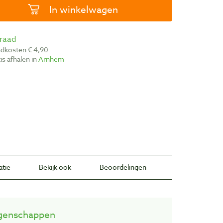
In winkelwagen
rraad
ndkosten € 4,90
atis afhalen in
Arnhem
atie
Bekijk ook
Beoordelingen
genschappen