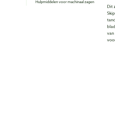
Hulpmiddelen voor machinaal zagen
Dit 
Ski
tan
bla
van 
voo