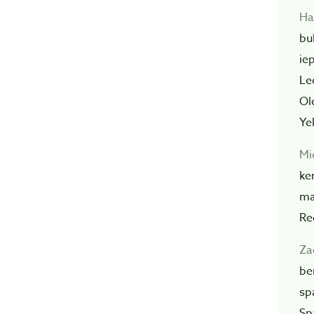
Ha
bu
ie
Le
Ol
Ye
Mi
ke
ma
Re
Za
be
sp
Sp