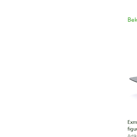
Bek
Exm
fig
Arti