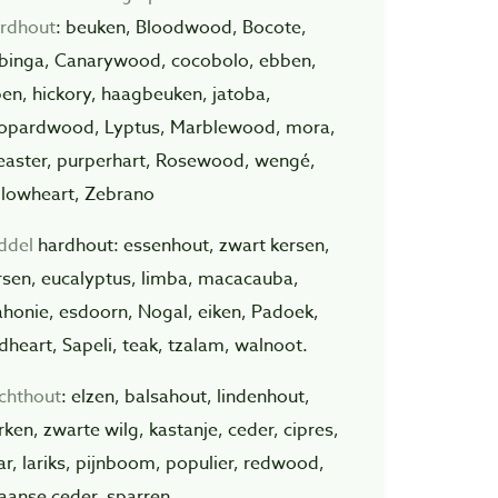
rdhout
: beuken, Bloodwood, Bocote,
binga, Canarywood, cocobolo, ebben,
pen, hickory, haagbeuken, jatoba,
opardwood, Lyptus, Marblewood, mora,
easter, purperhart, Rosewood, wengé,
llowheart, Zebrano
ddel
hardhout: essenhout, zwart kersen,
rsen, eucalyptus, limba, macacauba,
honie, esdoorn, Nogal, eiken, Padoek,
dheart, Sapeli, teak, tzalam, walnoot.
chthout
: elzen, balsahout, lindenhout,
rken, zwarte wilg, kastanje, ceder, cipres,
ar, lariks, pijnboom, populier, redwood,
aanse ceder, sparren.