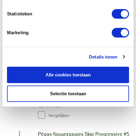
middelfijn, 12 stuks
Artikelnummer: 32072
Statistieken
€ 7,25 incl. btw
€ 5,99 excl. btw
Marketing
Op voorraad
Vergelijken
Details tonen
Pégas figuurzaagjes Skip Progressive #2
fijn, 12 stuks
Alle cookies toestaan
Artikelnummer: 32061
€ 5,20 incl. btw
Selectie toestaan
€ 4,30 excl. btw
Op voorraad
Vergelijken
Pégas figuurzaagjes Skip Progressive #5