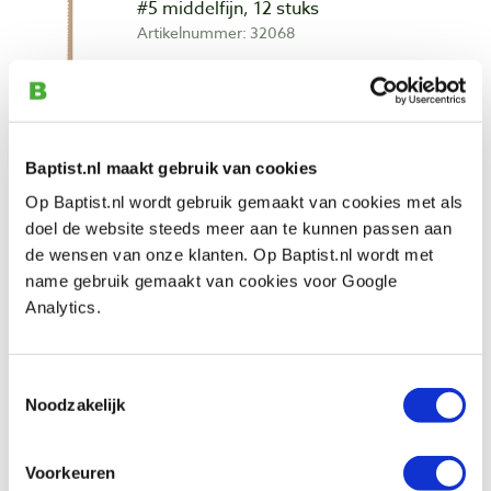
#5 middelfijn, 12 stuks
Artikelnummer: 32068
€ 6,05 incl. btw
€ 5,00 excl. btw
Op voorraad
Vergelijken
Baptist.nl maakt gebruik van cookies
Op Baptist.nl wordt gebruik gemaakt van cookies met als
doel de website steeds meer aan te kunnen passen aan
Pégas figuurzaagjes Regular Progressive
#8 grof, 12 stuks
de wensen van onze klanten. Op Baptist.nl wordt met
Artikelnummer: 32069
name gebruik gemaakt van cookies voor Google
Analytics.
€ 6,05 incl. btw
€ 5,00 excl. btw
Op voorraad
Toestemmingsselectie
Noodzakelijk
Vergelijken
Voorkeuren
Pégas figuurzaagjes Dovetail Reverse #5