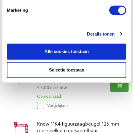
Artikelnummer: 32072
Marketing
€ 7,25 incl. btw
€ 5,99 excl. btw
Op voorraad
Details tonen
Vergelijken
Alle cookies toestaan
Pégas figuurzaagjes Regular Progressive
#8 grof, 12 stuks
Artikelnummer: 32069
Selectie toestaan
€ 6,05 incl. btw
€ 5,00 excl. btw
Op voorraad
Vergelijken
Knew MK4 figuurzaagbeugel 125 mm
met snelklem en kantelbaar