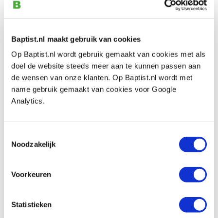
Artikelnummer: 30355
€ 4,05 incl. btw
€ 3,35 excl. btw
Baptist.nl maakt gebruik van cookies
Op voorraad
Op Baptist.nl wordt gebruik gemaakt van cookies met als
Vergelijken
doel de website steeds meer aan te kunnen passen aan
de wensen van onze klanten. Op Baptist.nl wordt met
name gebruik gemaakt van cookies voor Google
Pégas figuurzaagjes Skip Progressive #5
middelfijn, 12 stuks
Analytics.
Artikelnummer: 32062
€ 5,20 incl. btw
Toestemmingsselectie
€ 4,30 excl. btw
Noodzakelijk
Op voorraad
Vergelijken
Voorkeuren
Pégas figuurzaagjes Dovetail Reverse #5
Statistieken
middelfijn, 12 stuks