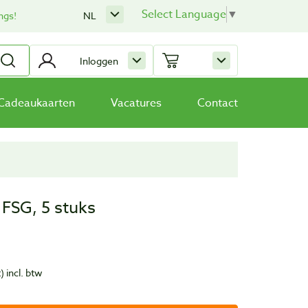
Select Language
▼
ngs!
NL
Inloggen
Cadeaukaarten
Vacatures
Contact
FSG, 5 stuks
t)
incl. btw