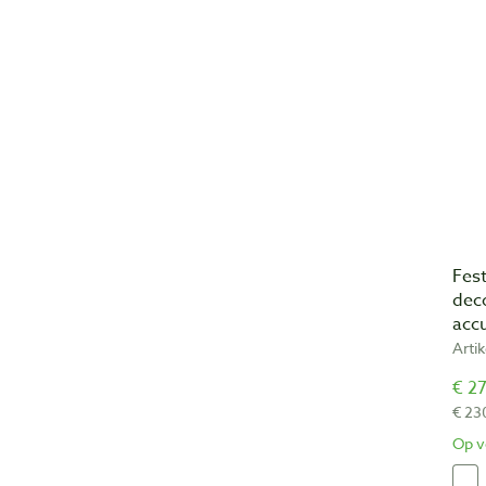
Fest
dec
acc
Arti
€ 27
€ 23
Op v