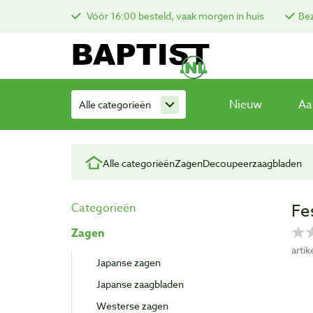
Vóór 16:00 besteld, vaak morgen in huis
Bez
Nieuw
Aa
Alle categorieën
Alle categorieën
Zagen
Decoupeerzaagbladen
Fe
Categorieën
Zagen
arti
Japanse zagen
Japanse zaagbladen
Westerse zagen