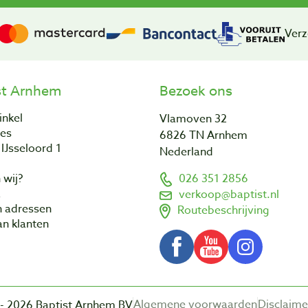
Verz
st Arnhem
Bezoek ons
inkel
Vlamoven 32
res
6826 TN Arnhem
IJsseloord 1
Nederland
 wij?
026 351 2856
a
verkoop@baptist.nl
n adressen
Routebeschrijving
n klanten
Algemene voorwaarden
Disclaime
- 2026 Baptist Arnhem BV