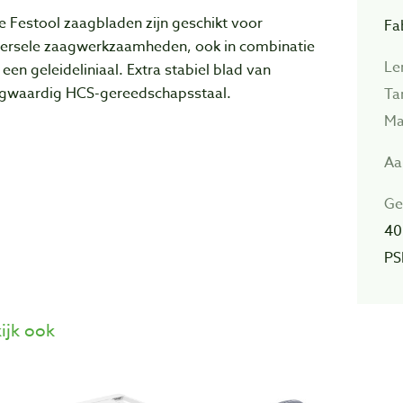
 Festool zaagbladen zijn geschikt voor
Fa
versele zaagwerkzaamheden, ook in combinatie
Le
een geleideliniaal. Extra stabiel blad van
gwaardig HCS-gereedschapsstaal.
Ta
Ma
Aa
Ge
40
PS
ijk ook