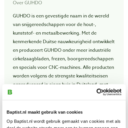
Over GUHDO
GUHDO is een gevestigde naam in de wereld
van snijgereedschappen voor de hout-,
kunststof- en metaalbewerking. Met de
kenmerkende Duitse nauwkeurigheid ontwikkelt
en produceert GUHDO onder meer industriële
cirkelzaagbladen, frezen, boorgereedschappen
en specials voor CNC-machines. Alle producten
worden volgens de strengste kwaliteitseisen
geproduceerd in eigen huis in Duitsland, met
gebruik van zorgvuldig geselecteerde
materialen en geavanceerde
producttechnologieën, waardoor GUHDO
Baptist.nl maakt gebruik van cookies
garant staat voor betrouwbare prestaties,
Op Baptist.nl wordt gebruik gemaakt van cookies met als
langdurige standtijd en optimale snijresultaten.
doel de website steeds meer aan te kunnen passen aan