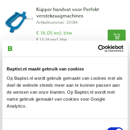
Küpper handvat voor Perfekt
verstekzaagmachines
Artikelnummer: 33184
€ 16,05 incl. btw
€ 13,26 excl. btw
Op voorraad
Vergelijken
Baptist.nl maakt gebruik van cookies
Küpper geleidingsring voor Perfekt
Op Baptist.nl wordt gebruik gemaakt van cookies met als
verstekzaagmachines
doel de website steeds meer aan te kunnen passen aan
Artikelnummer: 33185
de wensen van onze klanten. Op Baptist.nl wordt met
€ 6,65 incl. btw
name gebruik gemaakt van cookies voor Google
€ 5,50 excl. btw
Analytics.
Op voorraad
Vergelijken
Toestemmingsselectie