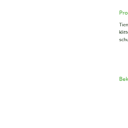
Pro
Tie
klit
sch
Bek