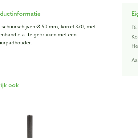
ductinformatie
Ei
n schuurschijven Ø 50 mm, korrel 320, met
Di
tenband o.a. te gebruiken met een
Kor
uurpadhouder.
He
Aa
ijk ook