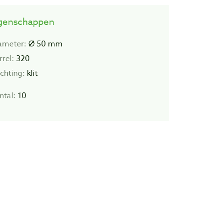
genschappen
ameter:
Ø 50 mm
rel:
320
chting:
klit
ntal:
10