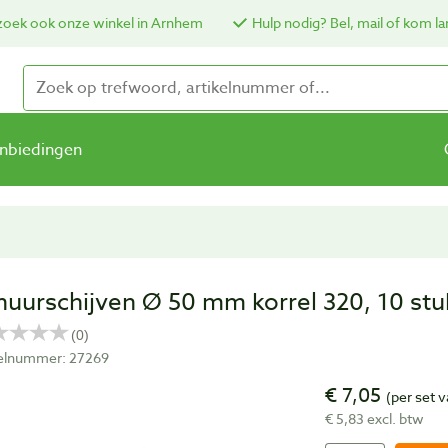
oek ook onze winkel in Arnhem
Hulp nodig? Bel, mail of kom la
nbiedingen
huurschijven Ø 50 mm korrel 320, 10 stu
kelnummer: 27269
€ 7,05
(per set 
€ 5,83 excl. btw