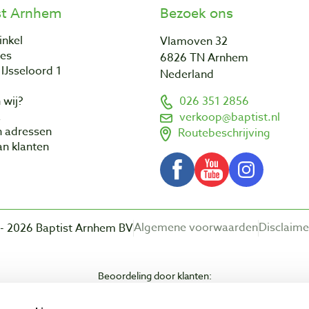
st Arnhem
Bezoek ons
inkel
Vlamoven 32
res
6826 TN Arnhem
IJsseloord 1
Nederland
 wij?
026 351 2856
a
verkoop@baptist.nl
n adressen
Routebeschrijving
n klanten
Algemene voorwaarden
Disclaime
- 2026 Baptist Arnhem BV
Beoordeling door klanten: