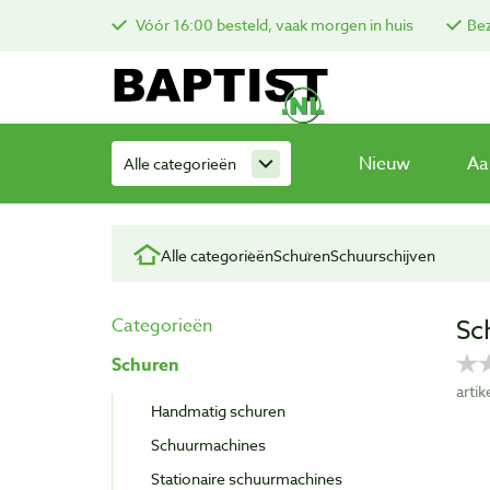
Vóór 16:00 besteld, vaak morgen in huis
Bez
Nieuw
Aa
Alle categorieën
Alle categorieën
Schuren
Schuurschijven
Sc
Categorieën
Schuren
arti
Handmatig schuren
Schuurmachines
Stationaire schuurmachines