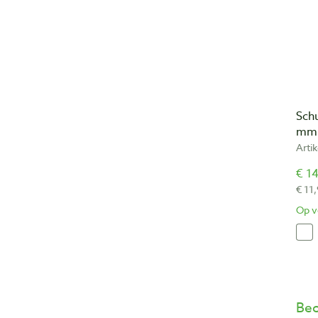
Sch
mm 
Arti
€ 14
€ 11
Op v
Beo