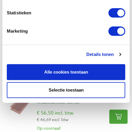
Vergelijken
Statistieken
Mirka Abranet beschermpad 81 x 133
mm
Marketing
Artikelnummer: 30748
€ 14,55 incl. btw
€ 12,02 excl. btw
Details tonen
Op voorraad
Vergelijken
Alle cookies toestaan
Mirka Abranet schuurmateriaal 81 x 133
Selectie toestaan
mm korrel 80
Artikelnummer: 30736
€ 56,50 incl. btw
€ 46,69 excl. btw
Op voorraad