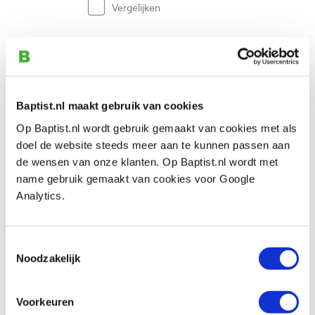
Vergelijken
Festool schuurstroken granat 80 x 133
mm korrel 400
Artikelnummer: 2420127
Baptist.nl maakt gebruik van cookies
€ 26,85 incl. btw
€ 22,19 excl. btw
Op Baptist.nl wordt gebruik gemaakt van cookies met als
Niet op voorraad, mail ons voor de levertijd
doel de website steeds meer aan te kunnen passen aan
de wensen van onze klanten. Op Baptist.nl wordt met
Vergelijken
name gebruik gemaakt van cookies voor Google
Analytics.
Festool schuurzool stickfix SSH-STF-80 x
130 / 14
Artikelnummer: 686441
Toestemmingsselectie
Noodzakelijk
€ 29,00 incl. btw
€ 23,97 excl. btw
Voorkeuren
Op voorraad