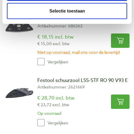
Selectie toestaan
Festool schuurzool stickfix zacht SSH-
STF-V93/6-W/2
Artikelnummer: 686363
€ 18,15 incl. btw
€ 15,00 excl. btw
Niet op voorraad, mail ons voor de levertijd
Vergelijken
Festool schuurzool LSS-STF RO 90 V93 E
Artikelnummer: 2621669
€ 28,70 incl. btw
€ 23,72 excl. btw
Op voorraad
Vergelijken