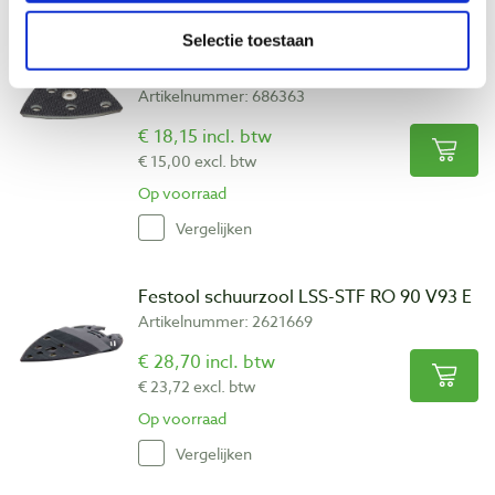
Selectie toestaan
Festool schuurzool stickfix zacht SSH-
STF-V93/6-W/2
Artikelnummer: 686363
€ 18,15 incl. btw
€ 15,00 excl. btw
Op voorraad
Vergelijken
Festool schuurzool LSS-STF RO 90 V93 E
Artikelnummer: 2621669
€ 28,70 incl. btw
€ 23,72 excl. btw
Op voorraad
Vergelijken