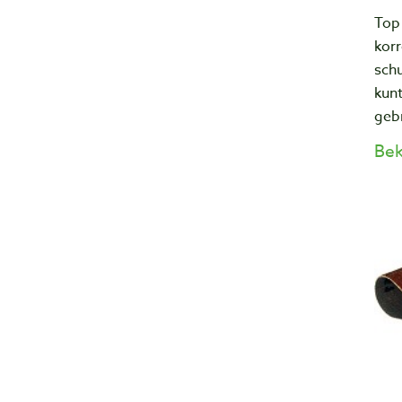
Top
korr
schu
kun
geb
Bek