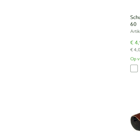
Sch
60
Arti
€ 4,
€ 4,
Op v