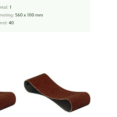
ntal:
1
meting:
560 x 100 mm
rel:
40