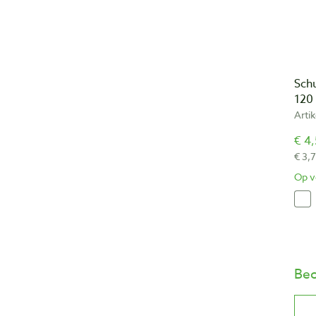
Sch
120
Arti
€ 4,
€ 3,7
Op v
Beo