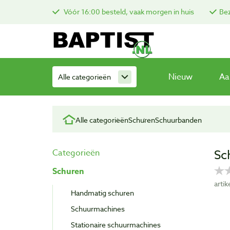
Vóór 16:00 besteld, vaak morgen in huis
Bez
Nieuw
Aa
Alle categorieën
Alle categorieën
Schuren
Schuurbanden
Sc
Categorieën
Schuren
arti
Handmatig schuren
Schuurmachines
Stationaire schuurmachines