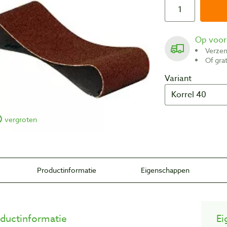
Op voo
Verze
Of gr
Variant
vergroten
Productinformatie
Eigenschappen
ductinformatie
Ei