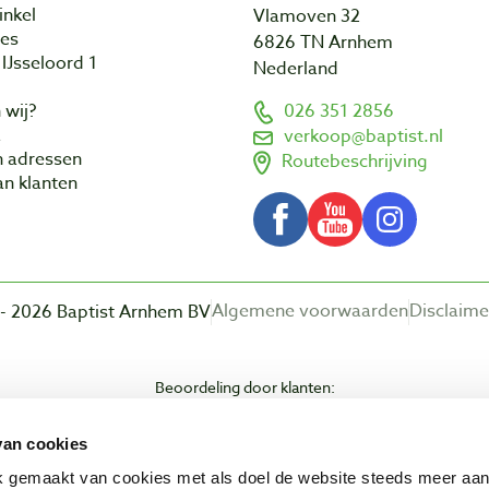
inkel
Vlamoven 32
res
6826 TN Arnhem
IJsseloord 1
Nederland
 wij?
026 351 2856
a
verkoop@baptist.nl
n adressen
Routebeschrijving
n klanten
Algemene voorwaarden
Disclaime
- 2026 Baptist Arnhem BV
Beoordeling door klanten:
van cookies
ik gemaakt van cookies met als doel de website steeds meer aa