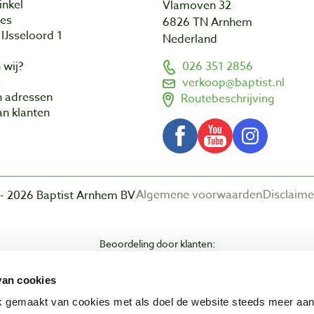
inkel
Vlamoven 32
res
6826 TN Arnhem
IJsseloord 1
Nederland
 wij?
026 351 2856
a
verkoop@baptist.nl
n adressen
Routebeschrijving
n klanten
Algemene voorwaarden
Disclaime
- 2026 Baptist Arnhem BV
Beoordeling door klanten:
van cookies
ik gemaakt van cookies met als doel de website steeds meer aa