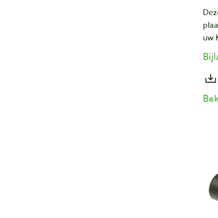
Deze
pla
uw
Bij
Bek