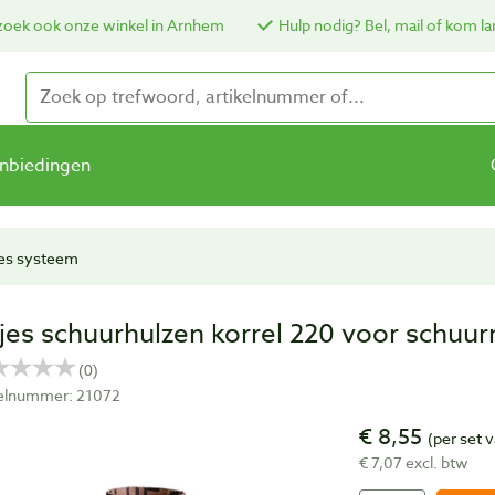
oek ook onze winkel in Arnhem
Hulp nodig? Bel, mail of kom la
nbiedingen
jes systeem
rjes schuurhulzen korrel 220 voor schuur
kelnummer: 21072
€ 8,55
(per set 
€ 7,07 excl. btw