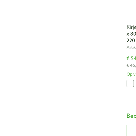
Kirj
x 8
220
Arti
€ 54
€ 45
Op v
Beo