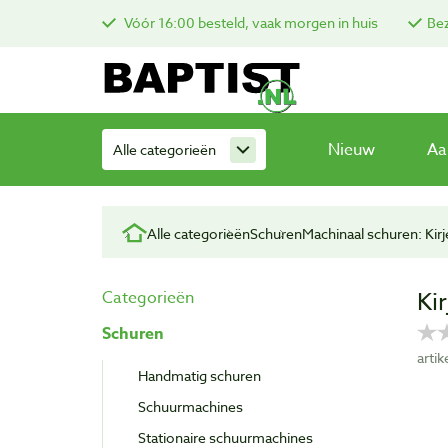
Vóór 16:00 besteld, vaak morgen in huis
Bez
Nieuw
Aa
Alle categorieën
Alle categorieën
Schuren
Machinaal schuren: Kir
Ki
Categorieën
Schuren
arti
Handmatig schuren
Schuurmachines
Stationaire schuurmachines