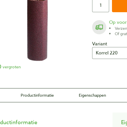
Op voo
Verze
Of gr
Variant
vergroten
Productinformatie
Eigenschappen
ductinformatie
Ei