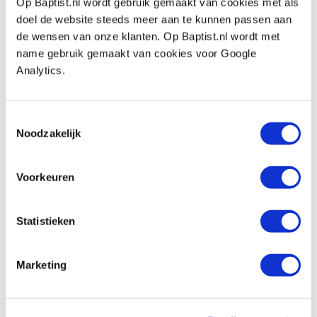
Op Baptist.nl wordt gebruik gemaakt van cookies met als
Flexibele as met houder 1350 mm
doel de website steeds meer aan te kunnen passen aan
Artikelnummer: 25400
de wensen van onze klanten. Op Baptist.nl wordt met
€ 68,65 incl. btw
name gebruik gemaakt van cookies voor Google
€ 56,74 excl. btw
Analytics.
Op voorraad
Vergelijken
Toestemmingsselectie
Noodzakelijk
Kirjes basis schuursysteem
Artikelnummer: 21097
Voorkeuren
€ 378,00 incl. btw
€ 312,40 excl. btw
Statistieken
Op voorraad
Vergelijken
Marketing
Kirjes flexibele as voor
polijst-/slijpmachine