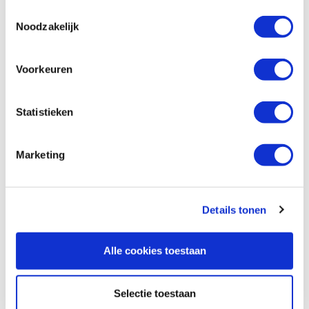
Ø 40 x 40 mm
Toestemmingsselectie
Artikelnummer: 21087
Noodzakelijk
€ 12,15 incl. btw
€ 10,04 excl. btw
Voorkeuren
Op voorraad
Vergelijken
Statistieken
Kirjes handpomp voor opblaasbare
Marketing
schuurrollen
Artikelnummer: 21099
€ 9,85 incl. btw
Details tonen
€ 8,14 excl. btw
Op voorraad
Alle cookies toestaan
Vergelijken
Selectie toestaan
Kirjes schuurhulzen korrel 80 voor