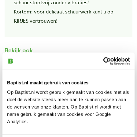
schuur stootvrij zonder vibraties!
Kortom: voor delicaat schuurwerk kunt u op
KIRJES vertrouwen!
Bekijk ook
Kirjes basis schuursysteem
Artikelnummer: 21097
Baptist.nl maakt gebruik van cookies
€ 378,00 incl. btw
Op Baptist.nl wordt gebruik gemaakt van cookies met als
€ 312,40 excl. btw
doel de website steeds meer aan te kunnen passen aan
Op voorraad
de wensen van onze klanten. Op Baptist.nl wordt met
name gebruik gemaakt van cookies voor Google
Vergelijken
Analytics.
Kirjes vervangingsrubber voor schuurbal